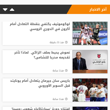
آخر الاخبار
منذ7 ساعة
مع انطلاق الموسم الكروي.. تطبيق تقنية
حكم الفيديو المساعد لأول مرة
لوكوموتيف يكتفي بنقطة التعادل أمام
أكرون في الدوري الروسي
منذ4 ساعة
منذ 55 دقيقة
الاتحاد يواصل صدارة الدوري النسوي تحت 14
غموض يحيط بملف الزاكي.. لماذا تأخر
تقديمه مدربا للنشامى؟
منذ4 ساعة
منذ2 ساعة
افتتاح دورة "سبارتاكياد شعوب روسيا" 2026
في يكاترينبورغ
باريس سان جيرمان يتعادل أمام يونايتد
قبل السوبر الأوروبي
منذ3 ساعة
منذ2 ساعة
افتتاح دورة "سبارتاكياد شعوب روسيا"