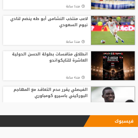
منذ5 ساعة
لاعب منتخب النشامى أبو طه ينضم لنادي
نيوم السعودي
منذ5 ساعة
انطلاق منافسات بطولة الحسن الدولية
العاشرة للتايكواندو
منذ4 ساعة
الفيصلي يقرر عدم التعاقد مع المهاجم
البوركيني باسيرو كومباوري
منذ5 ساعة
فيسبوك
"اليويفا" يؤكد دفع مستحقات نهاية الخدمة
لموظفة ارتبطت بعلاقة مزعومة مع إنفانتينو