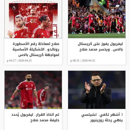
ليفربول يفوز على كريستال
صلاح لمعادلة رقم الأسطورة
بالاس.. ويخسر محمد صلاح
رونالدو.. التشكيلة الأساسية
لمواجهة كريستال بالاس
والقنوات الناقلة
2026-04-25 | 08:31 م
2026-04-25 | 04:27 م
3 أشهر تكفي.. تشيلسي
تم اتخاذ القرار.. ليفربول يُحدد
ينهي رحلة روزينيور
خليفة محمد صلاح