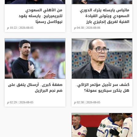
ماتياس يايسله يترك الدوري
من الأهلي السعودي
السعودي ويتولى القيادة
للبريميرليج.. يايسله يقود
الفنية لفريق إنجليزي بارز
نيوكاسل رسميًا
2026-08-06 | 04:38 م
2026-08-05 | 10:22 م
كشف سر تأجيل مؤتمر الزاكي..
صفقة كبرى.. آرسنال يتفق على
هل يتكرر سيناريو عموتة؟
ضم نجم البرازيل
2026-08-05 | 02:38 م
2026-08-05 | 02:29 م