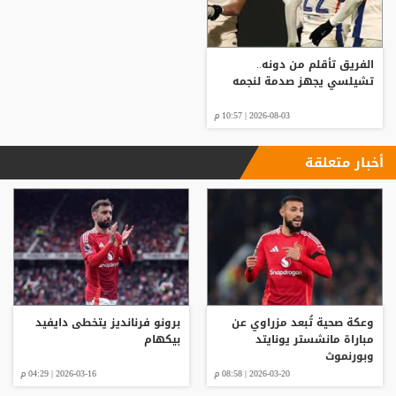
الفريق تأقلم من دونه..
تشيلسي يجهز صدمة لنجمه
2026-08-03 | 10:57 م
أخبار متعلقة
وعكة صحية تُبعد مزراوي عن
برونو فرنانديز يتخطى دايفيد
مباراة مانشستر يونايتد
بيكهام
وبورنموث
2026-03-20 | 08:58 م
2026-03-16 | 04:29 م