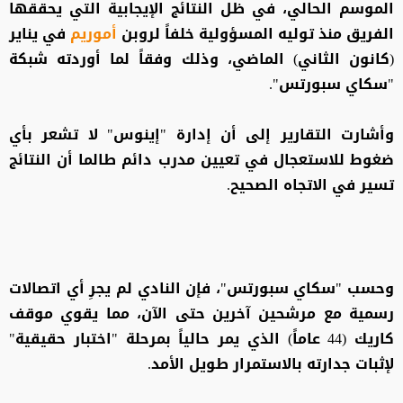
الموسم الحالي، في ظل النتائج الإيجابية التي يحققها
الفريق منذ توليه المسؤولية خلفاً لروبن
أموريم
في يناير
(كانون الثاني) الماضي، وذلك وفقاً لما أوردته شبكة
"سكاي سبورتس".
وأشارت التقارير إلى أن إدارة "إينوس" لا تشعر بأي
ضغوط للاستعجال في تعيين مدرب دائم طالما أن النتائج
تسير في الاتجاه الصحيح.
وحسب "سكاي سبورتس"، فإن النادي لم يجرِ أي اتصالات
رسمية مع مرشحين آخرين حتى الآن، مما يقوي موقف
كاريك (44 عاماً) الذي يمر حالياً بمرحلة "اختبار حقيقية"
لإثبات جدارته بالاستمرار طويل الأمد.