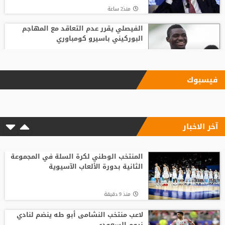
منذ2 ساعة
الفيصلي يقرر عدم التعاقد مع المهاجم
البوركيني باسيرو كومباوري
منذ 26 دقيقة
فيسبوك
الاتحاد الإنجليزي يقر قواعد جديدة بعد
مأساة وفاة لاعب شاب
آخر الاخبار
منذ1 ساعة
وفاة والد ليونيل ميسي عن 68 عاما
المنتخب الوطني لكرة السلة في المجموعة
الثانية بدورة الألعاب الآسيوية
منذ2 ساعة
منذ 9 دقيقة
قبل بداية الموسم الجديد.. رونالدو يوجه
صدمة كبرى إلى جماهير النصر السعودي
لاعب منتخب النشامى أبو طه ينضم لنادي
نيوم السعودي