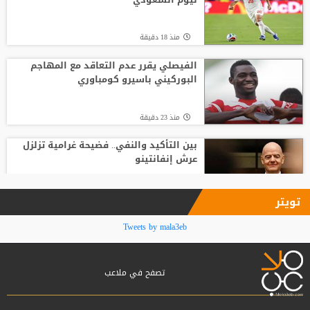
منذ1 ساعة
منذ 18 دقيقة
تشيلسي يهزم ميلان بثلاثية نظيفة
الفيصلي يقرر عدم التعاقد مع المهاجم
البوركيني باسيرو كومباوري
منذ 31 دقيقة
منذ 23 دقيقة
بين التأكيد والنفي.. فضيحة غرامية تزلزل
عرش إنفانتينو
منذ 24 دقيقة
تويتر
تشيلسي يهزم ميلان بثلاثية نظيفة
Tweets by mala3eb
تصفح في ملاعب
منذ 29 دقيقة
محمد صلاح ينعش خزائن طرابزون سبور في