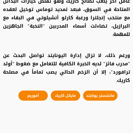
عامل آخر يلعب لصالح كاريك وهو تقلص خيارات البدائل
المتاحة في السوق، فبعد تمديد توماس توخيل لعقده
مع منتخب إنجلترا ورغبة كارلو أنشيلوتي في البقاء مع
البرازيل، تضاءلت أسماء المدربين "النخبة" الجاهزين
للمهمة.
ورغم ذلك، لا تزال إدارة اليونايتد تواصل البحث عن
"مدرب فائز" لديه الخبرة الكافية للتعامل مع ضغوط "أولد
ترافورد"، إلا أن الزخم الحالي يصب تماماً في مصلحة
كاريك.
مانشستر يونايتد
مايكل كاريك
أموريم