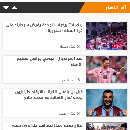
آخر الاخبار
منذ9 ساعة
لويس فيغو يطالب برحيل إنفانتينو ويصفه
بـ"المخادع"
رباعية تاريخية.. الوحدة يفرض سيطرته على
كرة السلة السورية
منذ24 ساعة
منذ 5 دقيقة
تصريح رسمي يعقد مهمة برشلونة في
صفقة المستقبل
بعد المونديال.. ميسي يواصل تحطيم
الأرقام
منذ7 ساعة
منذ 36 دقيقة
صدام في تدريبات أتلتيكو.. ألفاريز يطالب
سيميوني بتسهيل رحيله لبرشلونة
قبل أن يلمس الكرة.. بالأرقام طرابزون
يحصد ثمار التعاقد مع محمد صلاح
منذ5 ساعة
منذ 47 دقيقة
صلاح يقدم وعدا لجماهير طرابزون سبور