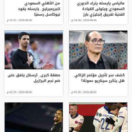
ماتياس يايسله يترك الدوري
من الأهلي السعودي
السعودي ويتولى القيادة
للبريميرليج.. يايسله يقود
الفنية لفريق إنجليزي بارز
نيوكاسل رسميًا
2026-08-06 | 04:38 م
2026-08-05 | 10:22 م
كشف سر تأجيل مؤتمر الزاكي..
صفقة كبرى.. آرسنال يتفق على
هل يتكرر سيناريو عموتة؟
ضم نجم البرازيل
2026-08-05 | 02:38 م
2026-08-05 | 02:29 م