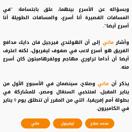
وبسؤاله عن الأسرع بينهما، علق بابتسامة: "في
المسافات القصيرة أنا أسرع، والمسافات الطويلة أنا
أسرع أيضا".
وأشار
ماني
إلى أن الهولندي فيرجيل فان دايك مدافع
الفريق هو أسرع لاعب في صفوف ليفربول، لكنه اعترف
أيضا أن أداما تراوري مهاجم وولفرهامبتون كان أسرع
منه.
يذكر أن
ماني
وصلاح، سينضمان في الأسبوع الأول من
يناير المقبل، لمنتخبي السنغال ومصر، للمشاركة في
بطولة أمم إفريقيا، التي من المقرر أن تنطلق يوم 9 يناير
في الكاميرون.
محمد صلاح
ليفربول
ماني