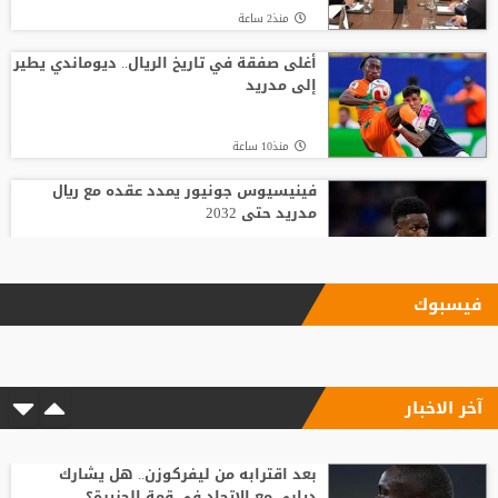
منذ2 ساعة
أغلى صفقة في تاريخ الريال.. ديوماندي يطير
إلى مدريد
منذ10 ساعة
فينيسيوس جونيور يمدد عقده مع ريال
مدريد حتى 2032
منذ2 ساعة
فيسبوك
بعد رفض السعودية.. نادٍ فرنسي يتوصل
لاتفاق مع هيثم حسن
آخر الاخبار
منذ14 ساعة
وسط صراع برشلونة وريال مدريد على ضمه..
رودري يحسم قراره ويختار وجهته المقبلة
بعد اقترابه من ليفركوزن.. هل يشارك
ديابي مع الاتحاد في قمة الجزيرة؟