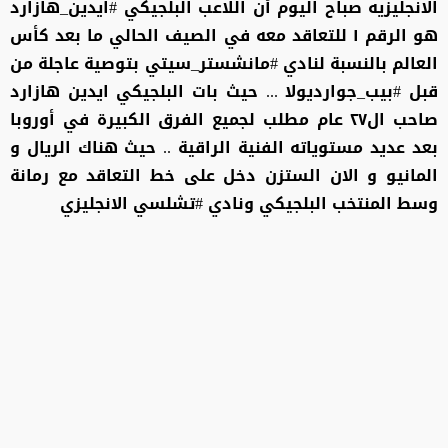
الانجليزيه صباح اليوم أن اللاعب البلجيكي #ايدين_هازارد
هو الرقم ١ للتعاقد معه في الصيف الحالي ما بعد كأس
العالم بالنسبة لنادي #مانشستر_سيتي بتوصية عاجلة من
قبل #بيب_جوارديولا ... حيث بات البلجيكي ايدين هازارد
صاحب ال٢٧ عام مطلب لجميع الفرق الكبيرة في أوروبا
بعد عديد مستوياته الفنية الراقية .. حيث هناك الريال و
المانيو و الان الستزن دخل على خط التعاقد مع رمانة
وسط المنتخب البلجيكي ونادي #تشلسي الانجليزي