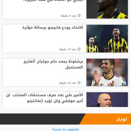
منذ5 ساعة
منذ 6 دقيقة
تصريح رسمي يعقد مهمة برشلونة في
صفقة المستقبل
الاتحاد يودع فابينيو برسالة مؤثرة
منذ12 ساعة
منذ 19 دقيقة
صدام في تدريبات أتلتيكو.. ألفاريز يطالب
سيميوني بتسهيل رحيله لبرشلونة
برشلونة يجمد حلم جوليان ألفاريز
المستحيل
منذ10 ساعة
منذ 24 دقيقة
الأمير علي بعد صرف مستحقات المنتخب: لن
أغير موقفي ولن نؤيد إنفانتينو
منذ2 ساعة
تويتر
فينيسيوس جونيور يمدد عقده مع ريال
Tweets by mala3eb