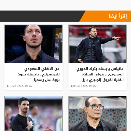
إقرأ ايضا
ماتياس يايسله يترك الدوري
من الأهلي السعودي
السعودي ويتولى القيادة
للبريميرليج.. يايسله يقود
الفنية لفريق إنجليزي بارز
نيوكاسل رسميًا
2026-08-06 | 04:38 م
2026-08-05 | 10:22 م