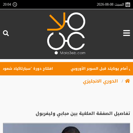
السبت
2026-08-08
20:04
م يونايتد قبل السوبر الأوروبي
افتتاح دورة "سبارتاكياد شعوب روسيا" 2026 في يكاترينب
الدوري الانجليزي
تفاصيل الصفقة الملغية بين مبابي وليفربول