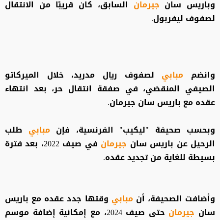
وباريس سان
جيرمان
السابق، كان قريبًا من الانتقال
لصفوف ليفربول.
وانضم
مبابي
لصفوف ريال مدريد، خلال الميركاتو
الصيفي المنقضي، في صفقة انتقال حر، بعد انتهاء
عقده مع باريس سان جيرمان.
وبحسب صحيفة "ليكيب" الفرنسية، فإن
مبابي
طلب
الرحيل عن باريس سان
جيرمان
في صيف 2022، بعد فترة
بسيطة للغاية من تجديد عقده.
وأضافت الصحيفة، أن
مبابي
وقتها جدد عقده مع باريس
سان
جيرمان
حتى صيف 2024، مع إمكانية إضافة موسم