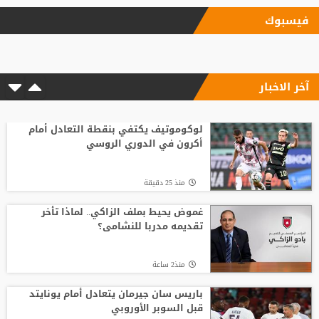
منذ5 ساعة
فيسبوك
"اليويفا" يؤكد دفع مستحقات نهاية الخدمة
لموظفة ارتبطت بعلاقة مزعومة مع إنفانتينو
آخر الاخبار
منذ6 ساعة
مع انطلاق الموسم الكروي.. تطبيق تقنية
حكم الفيديو المساعد لأول مرة
لوكوموتيف يكتفي بنقطة التعادل أمام
أكرون في الدوري الروسي
منذ3 ساعة
منذ 25 دقيقة
الاتحاد يواصل صدارة الدوري النسوي تحت 14
غموض يحيط بملف الزاكي.. لماذا تأخر
تقديمه مدربا للنشامى؟
منذ4 ساعة
منذ2 ساعة
وفاة والد ليونيل ميسي عن 68 عاما
باريس سان جيرمان يتعادل أمام يونايتد
قبل السوبر الأوروبي