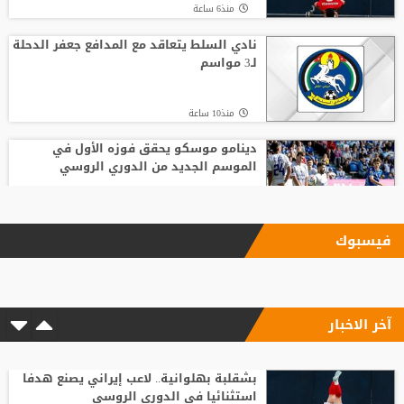
منذ6 ساعة
نادي السلط يتعاقد مع المدافع جعفر الدحلة
لـ3 مواسم
منذ10 ساعة
دينامو موسكو يحقق فوزه الأول في
الموسم الجديد من الدوري الروسي
منذ12 ساعة
فيسبوك
روميلو لوكاكو يستعد لمنافسة محمد صلاح
في الدوري التركي
آخر الاخبار
منذ20 ساعة
شلباية يشعل ديربي الوحدات والفيصلي
مبكرًا برسالة نارية
بشقلبة بهلوانية.. لاعب إيراني يصنع هدفا
استثنائيا في الدوري الروسي