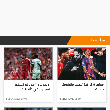
إقرأ ايضا
مخاطرة كارثية تهدد مانشستر
"ريمونتادا" موناكو تسقط
يونايتد
ليفربول في "أنفيلد"
2026-08-09 | 11:29 م
2026-08-09 | 08:36 م