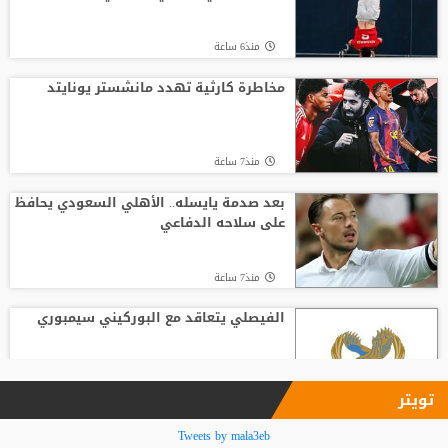
منذ21 ساعة
منذ6 ساعة
ألكسندروفا تطيح بسابالينكا من بطولة
تورنتو
مخاطرة كارثية تهدد مانشستر يونايتد
منذ14 ساعة
منذ7 ساعة
الأميرة آية بنت فيصل تتسلم جائزة التقدير
من الاتحاد الآسيوي للكرة الطائرة
بعد صدمة يايسله.. الأهلي السعودي يحافظ
على سلاحه الدفاعي
منذ10 ساعة
منذ7 ساعة
الفيصلي يتعاقد مع البوركيني سيمبوري
منذ8 ساعة
تويتر
باريس سان جيرمان يعلن التعاقد رسميا مع
Tweets by mala3eb