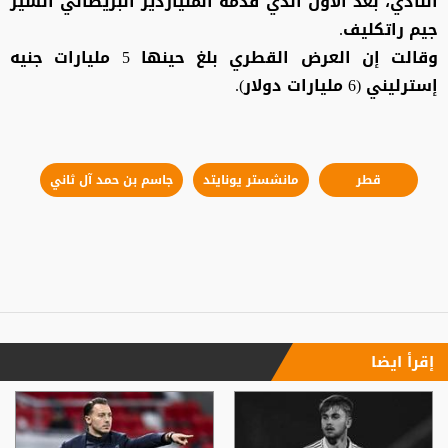
النادي، بعد الأول الذي قدمه الملياردير البريطاني السير
جيم راتكليف.
وقالت إن العرض القطري بلغ حينها 5 مليارات جنيه
إسترليني (6 مليارات دولار).
قطر
مانشستر يونايتد
جاسم بن حمد آل ثاني
إقرأ ايضا