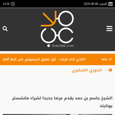
السبت
2026-08-08
14:36
"النادي اتخذ قراره".. أول تعليق لسيميوني على أزمة ألفاريز
الدوري الانجليزي
الشيخ جاسم بن حمد يقدم عرضا جديدا لشراء مانشستر
يونايتد