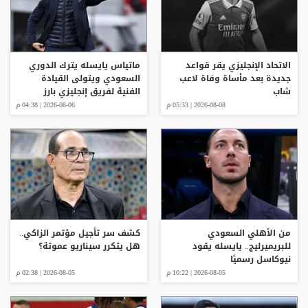
الاتحاد الإنجليزي يقر قواعد
ماتياس يايسله يترك الدوري
جديدة بعد مأساة وفاة لاعب
السعودي ويتولى القيادة
شاب
الفنية لفريق إنجليزي بارز
2026-08-08 | 05:33 م
2026-08-06 | 04:38 م
من الأهلي السعودي
كشف سر تأجيل مؤتمر الزاكي..
للبريميرليج.. يايسله يقود
هل يتكرر سيناريو عموتة؟
نيوكاسل رسميًا
2026-08-05 | 10:22 م
2026-08-05 | 02:38 م