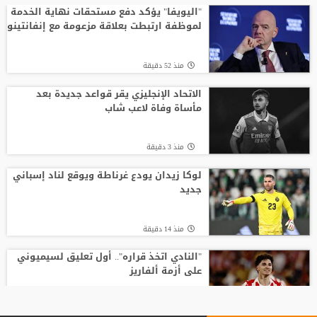
"اليويفا" يؤكد دفع مستحقات نهاية الخدمة
لموظفة ارتبطت بعلاقة مزعومة مع إنفانتينو
منذ 52 دقيقة
الاتحاد الإنجليزي يقر قواعد جديدة بعد
مأساة وفاة لاعب شاب
منذ 3 دقيقة
لوكا زيدان يودع غرناطة ويوقع لناد إسباني
جديد
منذ 14 دقيقة
"النادي اتخذ قراره".. أول تعليق لسيميوني
على أزمة ألفاريز
منذ 49 دقيقة