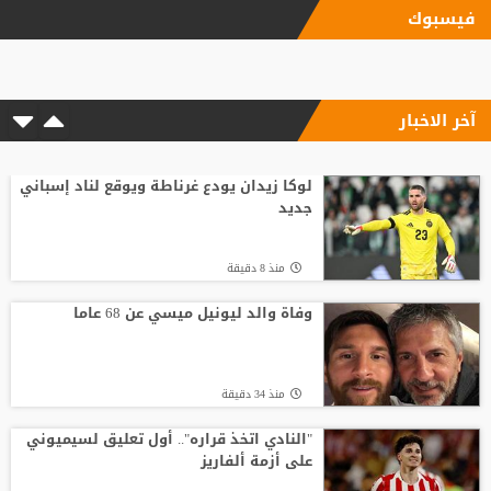
فيسبوك
وفاة والد ليونيل ميسي عن 68 عاما
آخر الاخبار
منذ 40 دقيقة
لوكا زيدان يودع غرناطة ويوقع لناد إسباني
جديد
منذ 8 دقيقة
وفاة والد ليونيل ميسي عن 68 عاما
منذ 34 دقيقة
"النادي اتخذ قراره".. أول تعليق لسيميوني
على أزمة ألفاريز