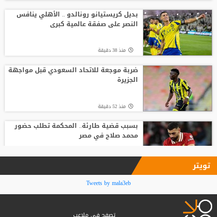
خضيرة يفاجئ ريال مدريد
بديل كريستيانو رونالدو .. الأهلي ينافس
النصر على صفقة عالمية كبرى
منذ3 ساعة
منذ 38 دقيقة
لوكا زيدان يودع غرناطة ويوقع لناد إسباني
جديد
ضربة موجعة للاتحاد السعودي قبل مواجهة
الجزيرة
منذ22 ساعة
منذ 52 دقيقة
بسبب قضية طارئة.. المحكمة تطلب حضور
محمد صلاح في مصر
منذ2 ساعة
تويتر
مالديني يكشف سبب رحيله عن الاتحاد
Tweets by mala3eb
الإيطالي: الاتفاق تغير
تصفح في ملاعب