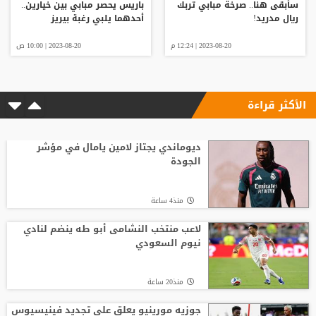
سأبقى هنا.. صرخة مبابي تربك
باريس يحصر مبابي بين خيارين..
ريال مدريد!
أحدهما يلبي رغبة بيريز
2023-08-20 | 12:24 م
2023-08-20 | 10:00 ص
الأكثر قراءة
ديوماندي يجتاز لامين يامال في مؤشر
الجودة
منذ4 ساعة
لاعب منتخب النشامى أبو طه ينضم لنادي
نيوم السعودي
منذ20 ساعة
جوزيه مورينيو يعلق على تجديد فينيسيوس