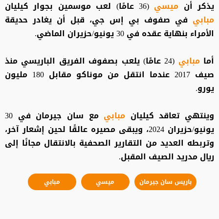
يذكر أن
ميسي
(36 عامًا) لعب موسمين بجوار كيليان
مبابي
في صفوف بي إس جي، قبل أن يغادر حديقة
الأمراء بنهاية عقده في 30 يونيو/حزيران الماضي.
أما
مبابي
(24 عامًا) يلعب بصفوف الفريق الباريسي منذ
صيف 2017 عندما انتقل من موناكو مقابل 180 مليون
يورو.
وينتهي تعاقد كيليان
مبابي
مع سان جيرمان في 30
يونيو/حزيران 2024، ويبقى مصيره عالقًا لحين إشعار آخر،
وتربطه العديد من التقارير الصحفية بالانتقال مجانًا إلى
ريال مدريد الصيف المقبل.
باريس سان جيرمان
ميسي
مبابي