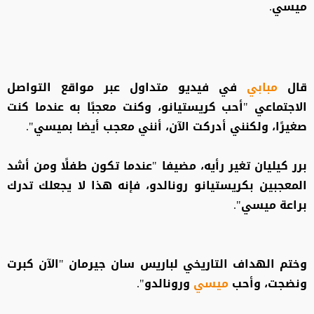
ميسي.
قال
مبابي
في فيديو متداول عبر مواقع التواصل
الاجتماعي "أحب كريستيانو، وكنت معجبًا به عندما كنت
صغيرًا، ولكنني أدركت الآن، أنني معجب أيضا بميسي".
برر كيليان تغير رأيه، مضيفا "عندما تكون طفلًا ومن أشد
المعجبين بكريستيانو رونالدو، فإنه هذا لا يجعلك تدرك
براعة ميسي".
وختم الهداف التاريخي لباريس سان جيرمان "الآن كبرت
ونضجت، وأحب
ميسي
ورونالدو".