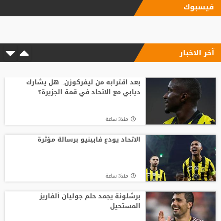
فيسبوك
الاتحاد يودع فابينيو برسالة مؤثرة
آخر الاخبار
منذ3 ساعة
وسط صراع برشلونة وريال مدريد على ضمه..
رودري يحسم قراره ويختار وجهته المقبلة
بعد اقترابه من ليفركوزن.. هل يشارك
ديابي مع الاتحاد في قمة الجزيرة؟
منذ7 ساعة
منذ3 ساعة
أسطورة التحكيم الإنجليزي يلحق بمحمد
صلاح في تركيا رسميًا
الاتحاد يودع فابينيو برسالة مؤثرة
منذ15 ساعة
منذ3 ساعة
مدرب الأهلي الجديد ينذر بموسم صفري ..
برشلونة يجمد حلم جوليان ألفاريز
المستحيل