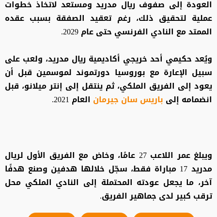
العودة إلى صفوف ريال مدريد ومستعد لاتخاذ خطوات
عملية لتحقيق ذلك، رغم تعقيد الصفقة بسبب عقده
الممتد مع النادي الفرنسي حتى عام 2029.
ويُعد حكيمي أحد خريجي أكاديمية ريال مدريد، ولعب على
سبيل الإعارة مع بوروسيا دورتموند لموسمين قبل أن
يعود إلى الفريق الملكي، ثم ينتقل إلى إنتر ميلانو، قبل
انضمامه إلى
باريس سان جيرمان
العام 2021.
ويبلغ عمر اللاعب 27 عامًا، وخاض مع الفريق الأول لريال
مدريد 17 مباراة فقط، سجّل خلالها هدفين وصنع هدفًا
آخر، ما يجعل عودته المحتملة إلى النادي الملكي محل
ترقب كبير لدى جماهير الفريق.