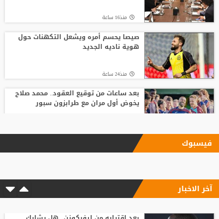
منذ16 ساعة
صيصا يحسم أمره ويشعل التكهنات حول
هوية ناديه الجديد
منذ24 ساعة
بعد ساعات من توقيع العقود.. محمد صلاح
يخوض أول مران مع طرابزون سبور
منذ16 ساعة
فيسبوك
الاتحاد يودع فابينيو برسالة مؤثرة
آخر الاخبار
منذ14 ساعة
السباق على رئاسة "الفيفا".. أول رئيس
رابطة وطنية يعارض ترشيح القطري الخليفي
بعد اقترابه من ليفركوزن.. هل يشارك