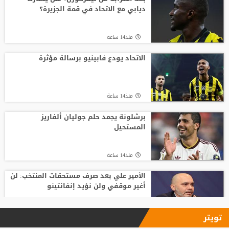
ديابي مع الاتحاد في قمة الجزيرة؟
منذ18 ساعة
منذ14 ساعة
الكشف عن كواليس التعاقد مع مدرب
الاهلي الجديد
الاتحاد يودع فابينيو برسالة مؤثرة
منذ22 ساعة
منذ14 ساعة
مدرب الأهلي الجديد ينذر بموسم صفري ..
برشلونة يجمد حلم جوليان ألفاريز
المستحيل
منذ23 ساعة
منذ14 ساعة
الأمير علي بعد صرف مستحقات المنتخب: لن
أغير موقفي ولن نؤيد إنفانتينو
منذ16 ساعة
تويتر