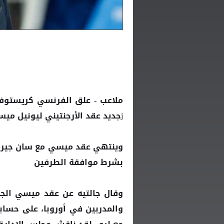
ملاعب - علق الفرنسي كريستوف 
jجديد عقد الأرجنتيني ليونيل ميسي، نجم الفريق.
وينتهي عقد
مع سان جيرم
ميسي
بشرط موافقة الطرفين
وقال جالتيه عن عقد
الج
ميسي
والمدربين في أوروبا، على حسابه