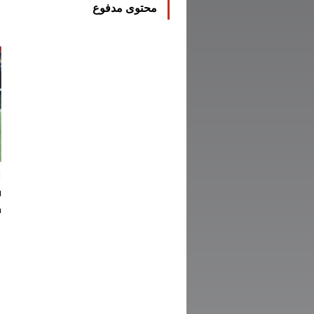
محتوى مدفوع
ا
ف
ك