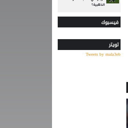
الذهبية؟
رد صادم من نجم ريال مدريد
فيسبوك
على عرض سعودي !!
قنبلة في ميركاتو الهلال..
عرض رسمي يُربك حسابات
مالكوم!
تويتر
من الأهلي السعودي
Tweets by mala3eb
للبريميرليج.. يايسله يقود
نيوكاسل رسميًا
"اليويفا" يدخل تعديلات جذرية
على لائحة إيقاف اللاعبين
بسبب تراكم الإنذارات
كشف سر تأجيل مؤتمر
الزاكي.. هل يتكرر سيناريو
عموتة؟