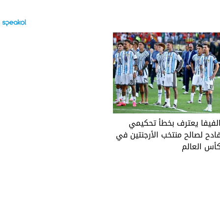
لفيفا يعترف بخطأ تحكيمي
ادح لصالح منتخب الأرجنتين في
أس العالم