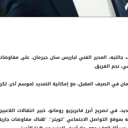
جالتيه، المدير الفني لباريس سان جيرمان، على مفاوضات
ان في الصيف المقبل، مع إمكانية التمديد لموسم آخر، لكن
ديد، في تصريح أبرز فابريزيو رومانو، خبير انتقالات اللاعبين
 بموقع التواصل الاجتماعي "تويتر": "هناك مفاوضات جارية