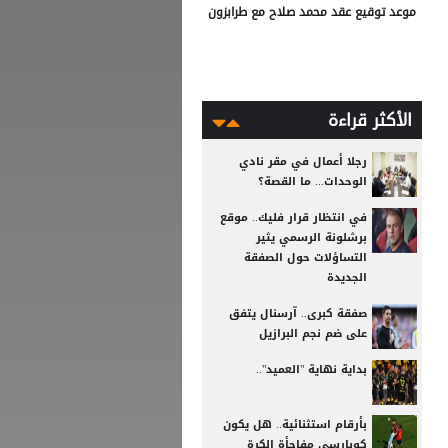
موعد توقيع عقد محمد صلاح مع طرابزون
الأكثر قراءة
رجلا أعمال في مقر نادي
الوحدات... ما القصة؟
في انتظار قرار فليك.. موقع
برشلونة الرسمي يثير
التساؤلات حول الصفقة
الجديدة
صفقة كبرى.. آرسنال يتفق
على ضم نجم البرازيل
بداية نهاية "العميد"..
بأرقام استثنائية.. هل يكون
كوبارسي مفاجأة الكرة