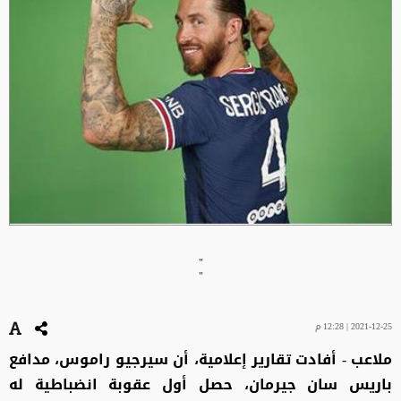
"
"
2021-12-25 | 12:28 م
ملاعب - أفادت تقارير إعلامية، أن سيرجيو راموس، مدافع
باريس سان جيرمان، حصل أول عقوبة انضباطية له