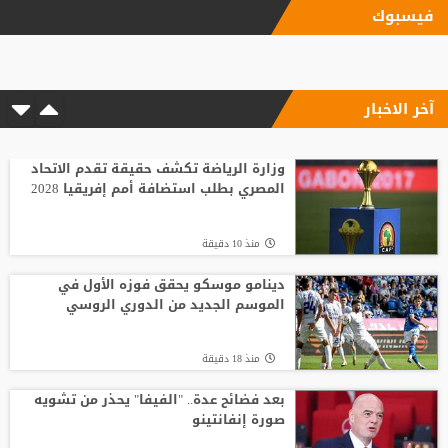
فيسبوك
العُماني الرواحي بطل الجولة الرابعة من
بطولة الأردن للراليات
آخر الاخبار
منذ17 ساعة
شلباية يشعل ديربي الوحدات والفيصلي
مبكرًا برسالة نارية
وزارة الرياضة تكشف حقيقة تقدم الاتحاد
المصري بطلب استضافة أمم إفريقيا 2028
منذ9 ساعة
منذ 10 دقيقة
انطلاق منافسات بطولة الحسن الدولية
العاشرة للتايكواندو
دينامو موسكو يحقق فوزه الأول في
الموسم الجديد من الدوري الروسي
منذ22 ساعة
منذ 18 دقيقة
افتتاح دورة "سبارتاكياد شعوب روسيا" 2026
في يكاترينبورغ
بعد فضائح عدة.. "الفيفا" يحذر من تشويه
صورة إنفانتينو