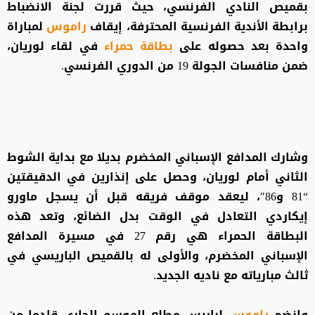
بقميص النادي الفرنسي، حيث قررت لجنة الانضباط
برابطة الأندية الفرنسية المحترفة، إيقاف
راموس
لمباراة
واحدة بعد حصوله على
بطاقة حمراء
في لقاء لوريان،
ضمن منافسات الجولة 19 من الدوري الفرنسي.
وشارك المدافع الإسباني المخضرم بديلا مع بداية الشوط
الثاني أمام لوريان، وحصل على إنذارين في الدقيقتين
“81 و86″، ليعقد موقف فريقه قبل أن يسجل ماورو
إيكاردي التعادل في الوقت بدل الضائع، وتعد هذه
البطاقة الحمراء هي رقم 27 في مسيرة المدافع
الإسباني المخضرم، والأولى له بالقميص الباريسي في
ثالث مبارياته مع ناديه الجديد.
وانضم
راموس
لباريس مطلع الموسم الجاري قادما من