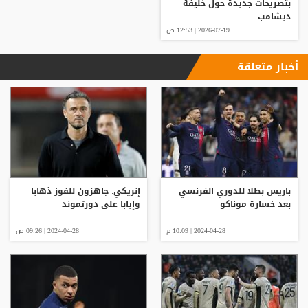
بتصريحات جديدة حول خليفة
ديشامب
2026-07-19 | 12:53 ص
أخبار متعلقة
باريس بطلا للدوري الفرنسي
إنريكي: جاهزون للفوز ذهابا
بعد خسارة موناكو
وإيابا على دورتموند
2024-04-28 | 10:09 م
2024-04-28 | 09:26 ص