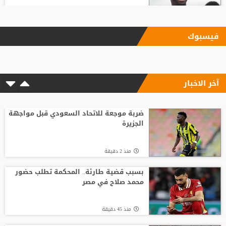
منذ20 ساعة
فيسبوك
زلزال استثماري في جدة.. أول تحرك رسمي
للاستحواذ على ملكية الاتحاد
آخر الاخبار
منذ4 ساعة
مع انطلاق الموسم الكروي.. تطبيق تقنية
حكم الفيديو المساعد لأول مرة
ضربة موجعة للاتحاد السعودي قبل مواجهة
الجزيرة
منذ18 ساعة
منذ 2 دقيقة
باريس سان جيرمان يتوصل إلى اتفاق مع
فيران توريس
بسبب قضية طارئة.. المحكمة تطلب حضور
محمد صلاح في مصر
منذ13 ساعة
منذ 45 دقيقة
وفاة والد ليونيل ميسي عن 68 عاما