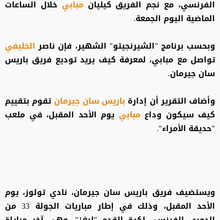
الفرنسي، مع نجم الفريق كيليان
مبابي
خلال الساعات
الماضية اليوم الجمعة.
وبحسب برنامج "الشيرنجيتو" الشهير، فإن ناصر
الخليفي
تواصل مع مبابي، لمعرفة كيف يريد توديع فريق باريس
سان جيرمان.
وأضاف التقرير أن إدارة
باريس سان جيرمان
تقوم بتقييم
كيف سيكون وداع
مبابي
يوم الأحد المقبل، في ملعب
"حديقة الأمراء".
ويستضيف فريق باريس سان جيرمان، نادي تولوز، يوم
الأحد المقبل، وذلك في إطار مباريات الجولة 33 من
الدوري الفرنسي لكرة القدم "ليغ1"، وهي آخر مباراة