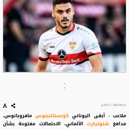
"
"
2023-02-11 | 03:17 م
ملاعب - أبقى اليوناني
كونستانتينوس
مافروبانوس،
مدافع
شتوتجارت
الألماني، الاحتمالات مفتوحة بشأن