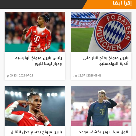
إقرأ ايضا
بايرن ميونخ يفتح النار على
رئيس بايرن ميونخ: أوليسيه
أندية البوندسليجا
ودياز ليسا للبيع
2026-08-01 | 12:07 ص
2026-07-28 | 09:13 م
لأول مرة.. نوير يكشف موعد
بايرن ميونخ يحسم جدل انتقال