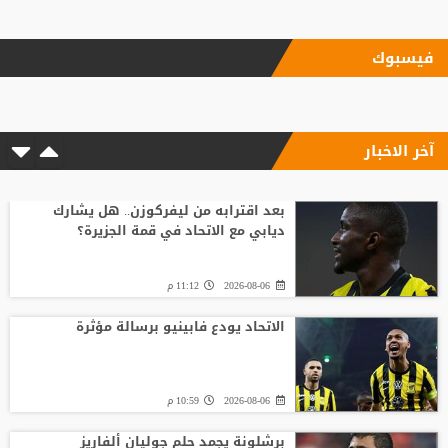
فيسبوك
آخر الاخبار
بعد اقترابه من ليفركوزن.. هل يشارك
ديابي مع الاتحاد في قمة الجزيرة؟
2026-08-06
11:12 م
الاتحاد يودع فابينيو برسالة مؤثرة
2026-08-06
10:59 م
برشلونة يجمد حلم جوليان ألفاريز