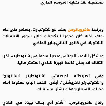
مستقبله بعد نهاية الموسم الجاري.
ويرتبط
مافروبانوس
بعقد مع شتوتجارت، يستمر حتى عام
2025، لكنه كان محورا للتكهنات خلال سوق الانتقالات
الشتوية، في كانون الثاني/يناير الماضي.
ويشكل اللاعب اليوناني عنصرا مهما في شتوتجارت، لكن
انتقاله قد يمثل فائدة كبيرة للنادي المتعثر ماليا.
وفي تصريحاته لصحيفتي "شتوتجارتر تسايتونج"
و"شتوتجارتر ناخريشتن"، أبقى اللاعب الباب مفتوحا أمام
مختلف السيناريوهات بشأن مستقبله.
وقال مافروبانوس: "أشعر أني بحالة جيدة في النادي