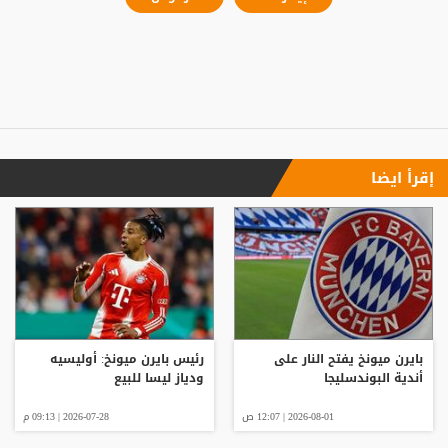
إقرأ ايضا
بايرن ميونخ يفتح النار على
رئيس بايرن ميونخ: أوليسيه
أندية البوندسليجا
ودياز ليسا للبيع
2026-08-01 | 12:07 ص
2026-07-28 | 09:13 م