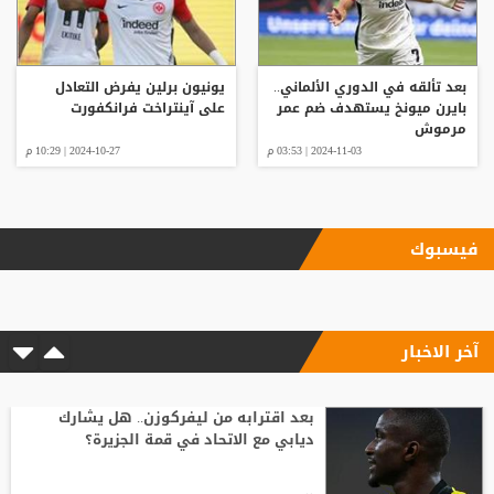
بعد تألقه في الدوري الألماني..
يونيون برلين يفرض التعادل
بايرن ميونخ يستهدف ضم عمر
على آينتراخت فرانكفورت
مرموش
2024-11-03 | 03:53 م
2024-10-27 | 10:29 م
فيسبوك
آخر الاخبار
بعد اقترابه من ليفركوزن.. هل يشارك
ديابي مع الاتحاد في قمة الجزيرة؟