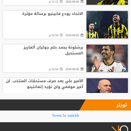
2026-08-06
11:12 م
الاتحاد يودع فابينيو برسالة مؤثرة
2026-08-06
10:59 م
برشلونة يجمد حلم جوليان ألفاريز
المستحيل
2026-08-06
10:54 م
الأمير علي بعد صرف مستحقات المنتخب: لن
أغير موقفي ولن نؤيد إنفانتينو
2026-08-06
09:33 م
تويتر
فينيسيوس جونيور يمدد عقده مع ريال
Tweets by mala3eb
مدريد حتى 2032