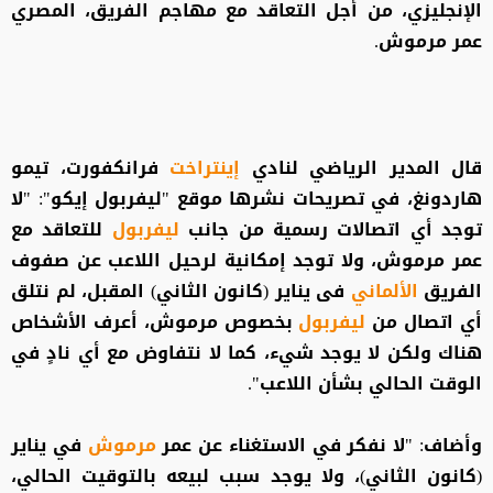
الإنجليزي، من أجل التعاقد مع مهاجم الفريق، المصري
عمر مرموش.
قال المدير الرياضي لنادي
إينتراخت
فرانكفورت، تيمو
هاردونغ، في تصريحات نشرها موقع "ليفربول إيكو": "لا
توجد أي اتصالات رسمية من جانب
ليفربول
للتعاقد مع
عمر مرموش، ولا توجد إمكانية لرحيل اللاعب عن صفوف
الفريق
الألماني
فى يناير (كانون الثاني) المقبل، لم نتلق
أي اتصال من
ليفربول
بخصوص مرموش، أعرف الأشخاص
هناك ولكن لا يوجد شيء، كما لا نتفاوض مع أي نادٍ في
الوقت الحالي بشأن اللاعب".
وأضاف: "لا نفكر في الاستغناء عن عمر
مرموش
في يناير
(كانون الثاني)، ولا يوجد سبب لبيعه بالتوقيت الحالي،