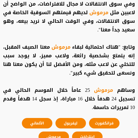
وفي سوق الانتقالات لا مجال للافتراضات، من الواضح أن
لاعبين مثل
مرموش
لديهم قيمتهم السوقية الخاصة في
سوق الانتقالات، وفي الوقت الحالي لا نريد بيعه، وهو
سعيد جداً معنا".
وتابع: "هناك احتمالية لبقاء
مرموش
معنا الصيف المقبل،
إنه يتمتع بشخصية رائعة، ولاعب مميز، لا يوجد سبب
للتخلي عن لاعب مثله، ومن الأفضل لنا أن يكون معنا هنا
ونسعى لتحقيق شيء كبير".
وساهم
مرموش
25 عاماً خلال الموسم الحالي في
تسجيل 24 هدفاً خلال 16 مباراة، إذ سجل 14 هدفاً وقدم
10 تمريرات حاسمة.
فرانكفورت
ليفربول
الألماني
إينتراخت
مرموش