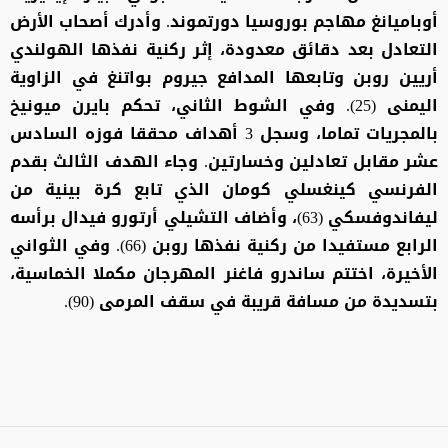
أوباميانغ مهاجم بوروسيا دورتموند. وأدرك أصحاب الأرض
التعادل بعد دقائق معدودة، إثر ركنية نفذها الهولندي
أريين روبن وتابعها المدافع جيروم بواتنغ في الزاوية
اليمنى (25). وفي الشوط الثاني، تحكم بايرن ميونيخ
بالمجريات تماما، وسجل 3 أهداف محققا فوزه السادس
عشر مقابل تعادلين وخسارتين. وجاء الهدف الثالث بقدم
الفرنسي كينغسلي كومان الذي تابع كرة بينية من
ليفاندوفسكي (63)، وأضاف التشيلي أرتورو فيدال برأسه
الرابع مستفيدا من ركنية نفذها روبن (66). وفي الثواني
الأخيرة، اختتم ساندرو فاغنر المهرجان مكملا الخماسية،
بتسديدة من مسافة قريبة في سقف المرمى (90).