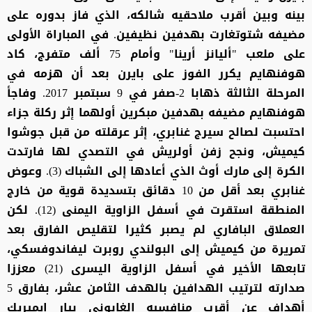
بينه وبين أقرب ملاحقيه شالكه، الذي فاز بدوره على
مضيفه شتوتغارت بهدفين نظيفين. في المباراة الأولى
على ملعب "أليانز أرينا" وأمام 75 ألف متفرج، كاد
هوفنهايم يكرر الفوز على بايرن بعد أن هزمه في
المرحلة الثالثة ذهابا 2-صفر في 9 سبتمبر 2017. وفاجأ
هوفنهايم مضيفه بهدفين مبكرين أولهما إثر ركلة جزاء
احتسبت لصالح سيرج غنابري، إثر عرقلته من قبل جوشوا
كيميش، ونجح زفن أولريش في التصدي لها فارتدت
الكرة إلى مارك أوث الذي أعادها إلى الشباك (3). وعوض
غنابري بعد أقل من 10 دقائق بتسديدة قوية من خارج
المنطقة استقرت في أسفل الزاوية اليمنى (12). لكن
العملاق البافاري لم يصبر كثيرا لتقليص الفارق بعد
تمريرة من كيميش إلى البولندي روبرت ليفاندوفسكي،
تابعها الأخير في أسفل الزاوية اليسرى (21) معززا
صدارته لترتيب الهدافين بالهدف الثامن عشر، بفارق 5
أهداف عن أقرب منافسيه الغابوني بيار إيميريك