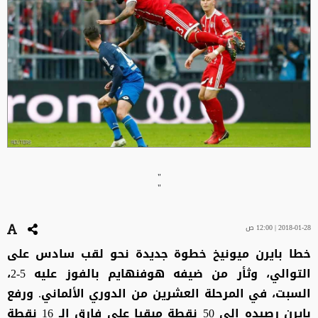
"
"
2018-01-28 | 12:00 ص
خطا بايرن ميونيخ خطوة جديدة نحو لقب سادس على
التوالي، وثأر من ضيفه هوفنهايم بالفوز عليه 5-2،
السبت، في المرحلة العشرين من الدوري الألماني. ورفع
بايرن رصيده إلى 50 نقطة مبقيا على فارق الـ 16 نقطة