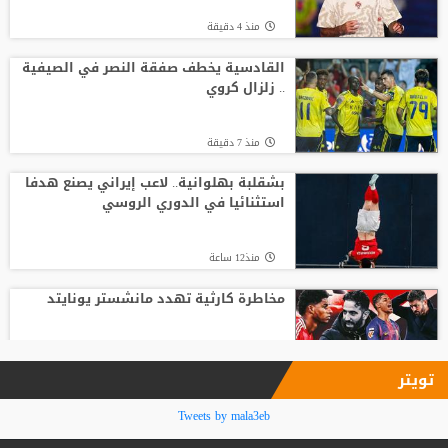
منذ15 ساعة
منذ 4 دقيقة
ميسي يصل إلى الأرجنتين.. الكشف عن
تفاصيل جنازة والده
القادسية يخطف صفقة النصر في الصيفية
.. زلزال كروي
منذ19 ساعة
منذ 7 دقيقة
بديل كريستيانو رونالدو .. الأهلي ينافس
النصر على صفقة عالمية كبرى
بشقلبة بهلوانية.. لاعب إيراني يصنع هدفا
استثنائيا في الدوري الروسي
منذ21 ساعة
منذ12 ساعة
مخاطرة كارثية تهدد مانشستر يونايتد
منذ12 ساعة
تويتر
بعد صدمة يايسله.. الأهلي السعودي يحافظ
Tweets by mala3eb
على سلاحه الدفاعي