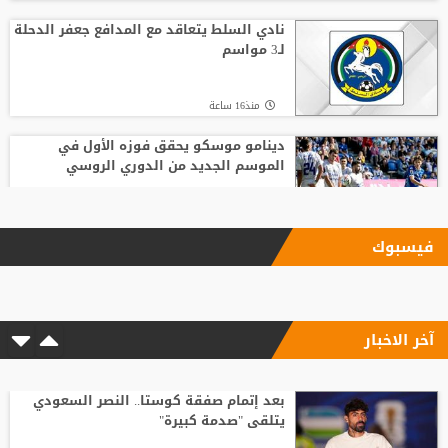
نادي السلط يتعاقد مع المدافع جعفر الدحلة
لـ3 مواسم
منذ16 ساعة
دينامو موسكو يحقق فوزه الأول في
الموسم الجديد من الدوري الروسي
منذ18 ساعة
فيسبوك
الفيصلي يتعاقد مع البوركيني سيمبوري
آخر الاخبار
منذ14 ساعة
"ريمونتادا" موناكو تسقط ليفربول في
"أنفيلد"
بعد إتمام صفقة كوستا.. النصر السعودي
يتلقى "صدمة كبيرة"