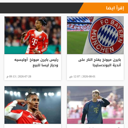
إقرأ ايضا
بايرن ميونخ يفتح النار على
رئيس بايرن ميونخ: أوليسيه
أندية البوندسليجا
ودياز ليسا للبيع
2026-08-01 | 12:07 ص
2026-07-28 | 09:13 م