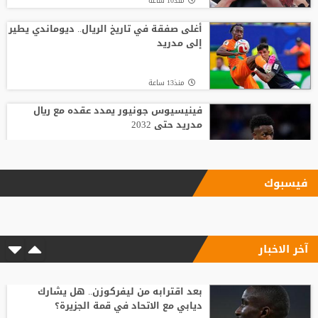
منذ10 ساعة
أغلى صفقة في تاريخ الريال.. ديوماندي يطير
إلى مدريد
منذ13 ساعة
فينيسيوس جونيور يمدد عقده مع ريال
مدريد حتى 2032
منذ5 ساعة
فيسبوك
بعد رفض السعودية.. نادٍ فرنسي يتوصل
لاتفاق مع هيثم حسن
آخر الاخبار
منذ17 ساعة
وسط صراع برشلونة وريال مدريد على ضمه..
رودري يحسم قراره ويختار وجهته المقبلة
بعد اقترابه من ليفركوزن.. هل يشارك
ديابي مع الاتحاد في قمة الجزيرة؟