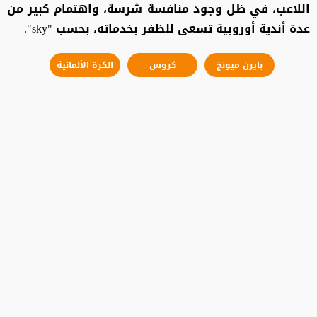
اللاعب، في ظل وجود منافسة شرسة، واهتمام كبير من
عدة أندية أوروبية تسعى للظفر بخدماته، بحسب "sky".
بايرن ميونخ
كروس
الكرة الألمانية