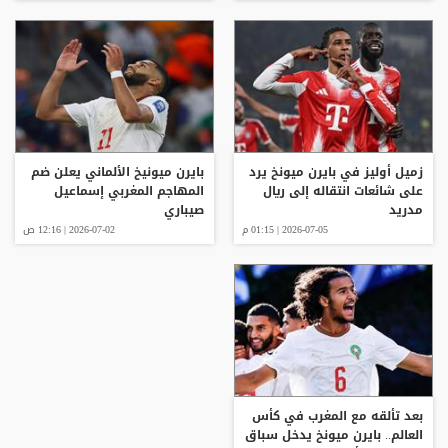
زميل أوليز في بايرن ميونخ يرد
بايرن ميونيخ الألماني يعلن ضم
على شائعات انتقاله إلى ريال
المهاجم المغربي إسماعيل
مدريد
صيباري
2026-07-05 | 01:15 م
2026-07-02 | 12:16 ص
بعد تألقه مع المغرب في كأس
العالم.. بايرن ميونخ يدخل سباق