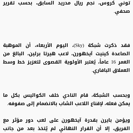
توني كروس، نجم ريال مدريد السابق، بحسب تقرير
صحفي.
فقد ذكرت شبكة (Sky)، اليوم الأربعاء، أن الموهبة
الصاعدة كينيت آيخهورن، لاعب هيرتا برلين، البالغ من
العمر 16 عاماً، يُعتبر الأولوية القصوى لتعزيز خط وسط
العملاق البافاري.
وبحسب الشبكة، قام النادي خلف الكواليس بكل ما
يمكن فعله، لإقناع اللاعب الشاب بالانضمام إلى صفوفه.
ويؤمن بايرن بقدرة آيخهورن على لعب دور مؤثر مع
الفريق، إلا أن القرار النهائي لم يُتخذ بعد من جانب