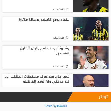
منذ7 ساعة
منذ3 ساعة
تصريح رسمي يعقد مهمة برشلونة في
صفقة المستقبل
الاتحاد يودع فابينيو برسالة مؤثرة
منذ15 ساعة
منذ3 ساعة
صدام في تدريبات أتلتيكو.. ألفاريز يطالب
سيميوني بتسهيل رحيله لبرشلونة
برشلونة يجمد حلم جوليان ألفاريز
المستحيل
منذ13 ساعة
منذ3 ساعة
الأمير علي بعد صرف مستحقات المنتخب: لن
أغير موقفي ولن نؤيد إنفانتينو
منذ4 ساعة
تويتر
فينيسيوس جونيور يمدد عقده مع ريال
Tweets by mala3eb
مدريد حتى 2032