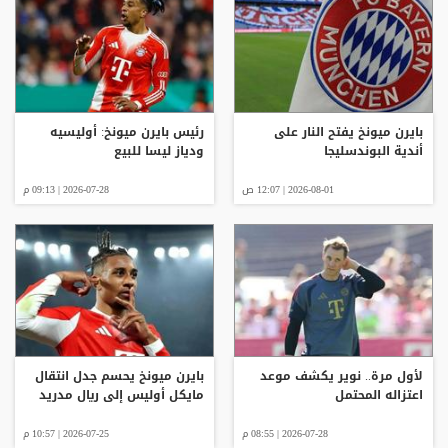
بايرن ميونخ يفتح النار على
رئيس بايرن ميونخ: أوليسيه
أندية البوندسليجا
ودياز ليسا للبيع
2026-08-01 | 12:07 ص
2026-07-28 | 09:13 م
لأول مرة.. نوير يكشف موعد
بايرن ميونخ يحسم جدل انتقال
اعتزاله المحتمل
مايكل أوليس إلى ريال مدريد
2026-07-28 | 08:55 م
2026-07-25 | 10:57 م