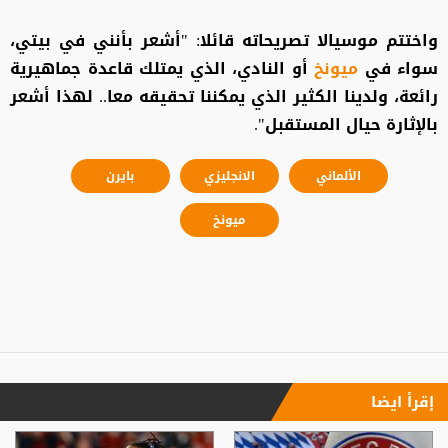
واختتم موسيالا تصريحاته قائلا: "أشعر بأنني في بيتي،
سواء في
ميونخ
أو النادي، الذي يمتلك قاعدة جماهيرية
رائعة، ولدينا الكثير الذي يمكننا تحقيقه معا.. لهذا أشعر
بالإثارة حيال المستقبل".
الألماني
الانجليزي
بايرن
ميونخ
إقرأ ايضا