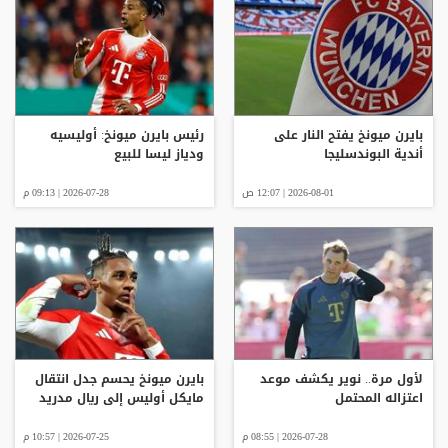
بايرن ميونخ يفتح النار على
رئيس بايرن ميونخ: أوليسيه
أندية البوندسليجا
ودياز ليسا للبيع
2026-08-01 | 12:07 ص
2026-07-28 | 09:13 م
لأول مرة.. نوير يكشف موعد
بايرن ميونخ يحسم جدل انتقال
اعتزاله المحتمل
مايكل أوليس إلى ريال مدريد
2026-07-28 | 08:55 م
2026-07-25 | 10:57 م