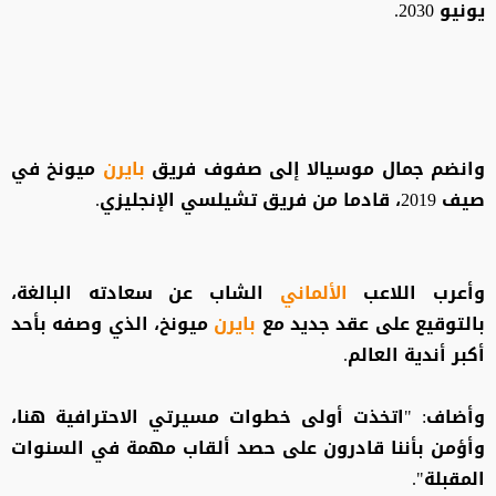
يونيو 2030.
وانضم جمال موسيالا إلى صفوف فريق
بايرن
ميونخ في
صيف 2019، قادما من فريق تشيلسي الإنجليزي.
وأعرب اللاعب
الألماني
الشاب عن سعادته البالغة،
بالتوقيع على عقد جديد مع
بايرن
ميونخ، الذي وصفه بأحد
أكبر أندية العالم.
وأضاف: "اتخذت أولى خطوات مسيرتي الاحترافية هنا،
وأؤمن بأننا قادرون على حصد ألقاب مهمة في السنوات
المقبلة".