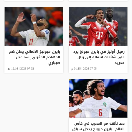
زميل أوليز في بايرن ميونخ يرد
بايرن ميونيخ الألماني يعلن ضم
على شائعات انتقاله إلى ريال
المهاجم المغربي إسماعيل
مدريد
صيباري
2026-07-05 | 01:15 م
2026-07-02 | 12:16 ص
بعد تألقه مع المغرب في كأس
العالم.. بايرن ميونخ يدخل سباق