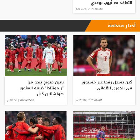
التعاقد مع أيوب بوعدي
2026-06-30 | 03:59 م
أخبار متعلقة
كين يسجل رقما غير مسبوق
بايرن ميونخ ينجو من
في الدوري الألماني
"ريمونتادا" ضيفه المغمور
هولشتاين كيل
2025-02-01 | 11:18 م
2025-02-01 | 09:50 م