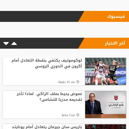
منذ5 ساعة
فيسبوك
"اليويفا" يؤكد دفع مستحقات نهاية الخدمة
لموظفة ارتبطت بعلاقة مزعومة مع إنفانتينو
آخر الاخبار
منذ7 ساعة
مع انطلاق الموسم الكروي.. تطبيق تقنية
حكم الفيديو المساعد لأول مرة
لوكوموتيف يكتفي بنقطة التعادل أمام
أكرون في الدوري الروسي
منذ4 ساعة
منذ 45 دقيقة
الاتحاد يواصل صدارة الدوري النسوي تحت 14
غموض يحيط بملف الزاكي.. لماذا تأخر
تقديمه مدربا للنشامى؟
منذ4 ساعة
منذ2 ساعة
وفاة والد ليونيل ميسي عن 68 عاما
باريس سان جيرمان يتعادل أمام يونايتد