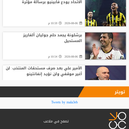
الاتحاد يودع فابينيو برسالة مؤثرة
2026-08-06
10:59 م
برشلونة يجمد حلم جوليان ألفاريز
المستحيل
2026-08-06
10:54 م
الأمير علي بعد صرف مستحقات المنتخب: لن
أغير موقفي ولن نؤيد إنفانتينو
2026-08-06
09:33 م
تويتر
فينيسيوس جونيور يمدد عقده مع ريال
Tweets by mala3eb
مدريد حتى 2032
تصفح في ملاعب
2026-08-06
09:32 م