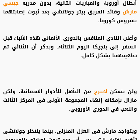
أبطال أوروبا، والمباريات التالية، بدون مدربه
جيسي
مارش
وقائد الفريق بيتر جولاتشي بعد ثبوت إصابتهما
بفيروس كورونا.
وأعلن النادي المنافس بالدوري الألماني هذه الأنباء قبل
السفر إلى بلجيكا اليوم الثلاثاء. ويذكر أن الثنائي تم
تطعيمهما بشكل كامل.
ولن يتمكن
لايبزج
من التأهل للأدوار الاقصائية، ولكن
مازال بإمكانه إنهاء المجموعة الأولى في المركز الثالث
واللعب في الدوري الأوروبي.
ويتواجد مارش في العزل المنزلي، بينما ينتظر جولاتشي
تأكيد اختبار الـ"بي.سي.أر" بعد ثبوت إصابته بالفيروس