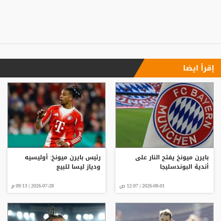
إقرأ ايضا
بايرن ميونخ يفتح النار على
رئيس بايرن ميونخ: أوليسيه
أندية البوندسليجا
ودياز ليسا للبيع
2026-08-01 | 12:07 ص
2026-07-28 | 09:13 م