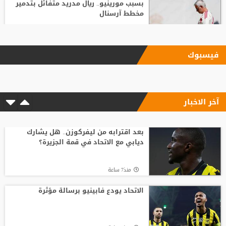
بسبب مورينيو.. ريال مدريد متفائل بتدمير
مخطط آرسنال
منذ21 ساعة
فيسبوك
الاتحاد يودع فابينيو برسالة مؤثرة
آخر الاخبار
منذ7 ساعة
السباق على رئاسة "الفيفا".. أول رئيس
رابطة وطنية يعارض ترشيح القطري الخليفي
بعد اقترابه من ليفركوزن.. هل يشارك
ديابي مع الاتحاد في قمة الجزيرة؟
منذ11 ساعة
منذ7 ساعة
الفيفا يصرف مكافآت الأردن والأمير علي
يؤكد مجددا عدم دعمه لإنفانتينو
الاتحاد يودع فابينيو برسالة مؤثرة
منذ10 ساعة