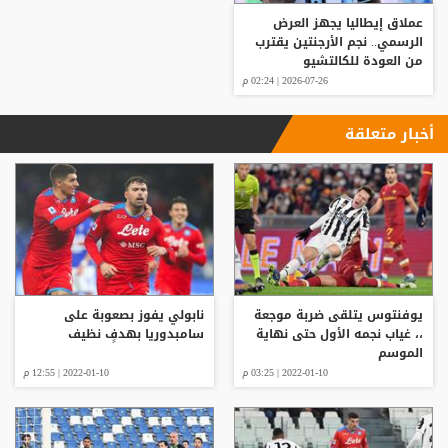
عملاق إيطاليا يجهز العرض
الرسمي.. نجم الأرجنتين يقترب
من العودة للكالتشيو
2026-07-26 | 02:24 م
أخبار متعلقة
يوفنتوس يتلقى ضربة موجعة
نابولي يفوز بصعوبة على
،، غياب نجمه الأول حتى نهاية
سامبدوريا بهدفٍ نظيف
الموسم
2022-01-10 | 03:25 م
2022-01-10 | 12:55 م