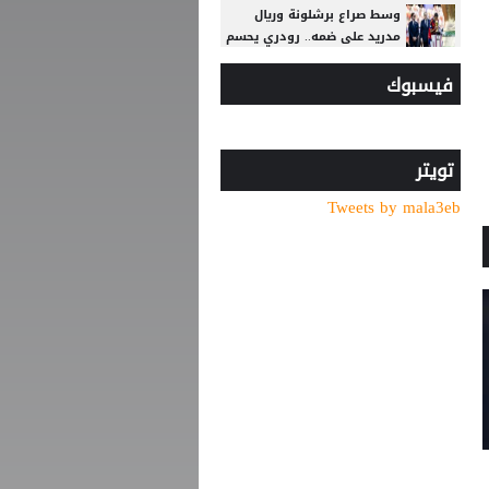
وسط صراع برشلونة وريال
مدريد على ضمه.. رودري يحسم
قراره ويختار وجهته المقبلة
فيسبوك
قبل أن يلمس الكرة.. بالأرقام
طرابزون يحصد ثمار التعاقد مع
محمد صلاح
تويتر
أغلى لاعب في تاريخ إفريقيا..
Tweets by mala3eb
ديوماندي يترك معسكر لايبزيغ
للانضمام لريال مدريد
ريال مدريد يتعاقد مع الجناح
العاجي يان ديوماندي
الأمير علي بعد صرف
مستحقات المنتخب: لن أغير
موقفي ولن نؤيد إنفانتينو