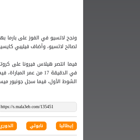
ونجح لاتسيو في الفوز على بارما ب
لصالح لاتسيو، وأضاف فيليبي كايسيدو الهدف ال
الشوط الأول، فيما سجل جونيور ميسياس هدف 
إيطاليا
نابولي
الدوري