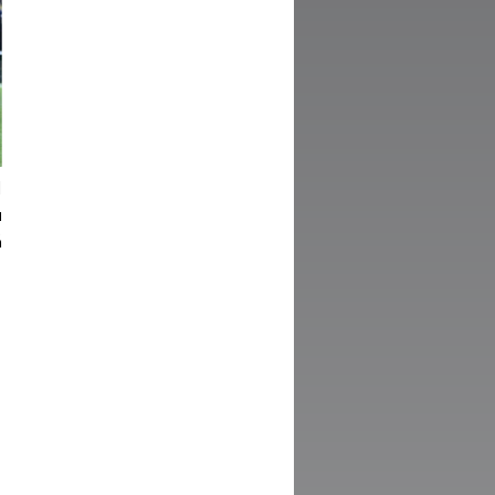
ا
ف
ك