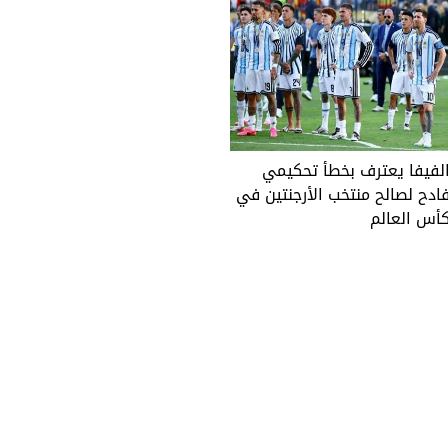
لفيفا يعترف بخطأ تحكيمي
ادح لصالح منتخب الأرجنتين في
أس العالم