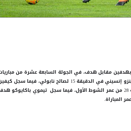
بهدفين مقابل هدف، في الجولة السابعة عشرة من مباريات
الإيطالي، حيث سجل لورينزو إنسيني في الدقيقة 15 لصالح نابولي، فيما سجل كيفي
لازانيا هدف التعادل في الدقيقة 28 من عمر الشوط الأول، فيما سجل تيموي باكايوكو هد