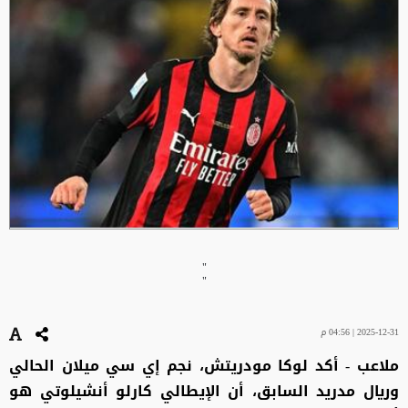
"
"
2025-12-31 | 04:56 م
ملاعب - أكد لوكا مودريتش، نجم إي سي ميلان الحالي
وريال مدريد السابق، أن الإيطالي كارلو أنشيلوتي هو