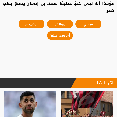
مؤكدًا أنه ليس لاعبًا عظيمًا فقط، بل إنسان يتمتع بقلب
كبير.
ميسي
رونالدو
مودريتش
أي سي ميلان
إقرأ ايضا