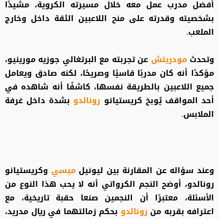
أفضل مدرب عمل معه خلال مسيرته الكروية، مشيدًا
بشخصيته وقدرته على منح اللاعبين الثقة داخل وخارج
الملعب.
وتحدث
مودريتش
عن تجربته مع البرتغالي جوزيه مورينيو،
مؤكدًا أنه كان مدربًا قاسيًا وصريحًا، لكنه صادق ويعامل
جميع اللاعبين بالطريقة نفسها، كاشفًا أنه شاهده في
أحد المواقف يُوبخ كريستيانو
رونالدو
بشدة داخل غرفة
الملابس.
وعند سؤاله عن المقارنة بين ليونيل
ميسي
وكريستيانو
رونالدو، أوضح النجم الكرواتي أنه لا يحب هذا النوع من
الأسئلة، معتبرًا أن النجمين صنعا حقبة تاريخية، مع
اعترافه بقربه من
رونالدو
بحكم زمالتهما في ريال مدريد،