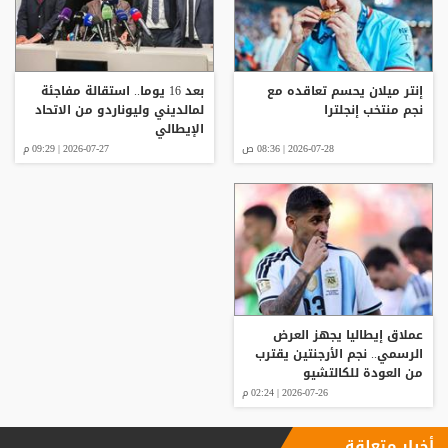
إنتر ميلان يحسم تعاقده مع
بعد 16 يوما.. استقالة مفاجئة
نجم منتخب إنجلترا
لمالديني وليوناردو من الاتحاد
الإيطالي
2026-07-28 | 08:36 ص
2026-07-27 | 09:29 م
عملاق إيطاليا يجهز العرض
الرسمي.. نجم الأرجنتين يقترب
من العودة للكالتشيو
2026-07-26 | 02:24 م
أخبار متعلقة