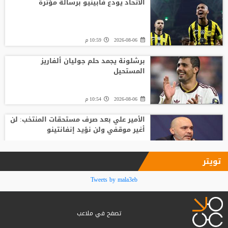
الاتحاد يودع فابينيو برسالة مؤثرة
2026-08-06
10:59 م
برشلونة يجمد حلم جوليان ألفاريز
المستحيل
2026-08-06
10:54 م
الأمير علي بعد صرف مستحقات المنتخب: لن
أغير موقفي ولن نؤيد إنفانتينو
2026-08-06
09:33 م
تويتر
فينيسيوس جونيور يمدد عقده مع ريال
Tweets by mala3eb
مدريد حتى 2032
تصفح في ملاعب
2026-08-06
09:32 م