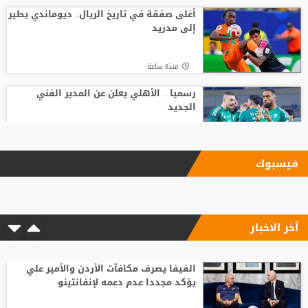
أغلى صفقة في تاريخ الريال.. ديوماندي يطير
إلى مدريد
منذ8 ساعة
رسميا .. الأهلي يعلن عن المدير الفني
الجديد
منذ10 ساعة
فيسبوك
بعد رفض السعودية.. نادٍ فرنسي يتوصل
لاتفاق مع هيثم حسن
آخر الاخبار
منذ12 ساعة
وسط صراع برشلونة وريال مدريد على ضمه..
رودري يحسم قراره ويختار وجهته المقبلة
الفيفا يصرف مكافآت الأردن والأمير علي
يؤكد مجددا عدم دعمه لإنفانتينو
منذ2 ساعة