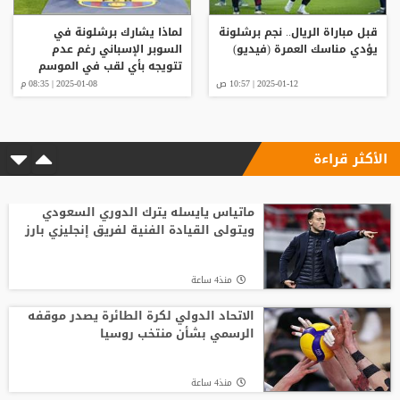
قبل مباراة الريال.. نجم برشلونة
لماذا يشارك برشلونة في
يؤدي مناسك العمرة (فيديو)
السوبر الإسباني رغم عدم
تتويجه بأي لقب في الموسم
الماضي؟
2025-01-12 | 10:57 ص
2025-01-08 | 08:35 م
الأكثر قراءة
ماتياس يايسله يترك الدوري السعودي
ويتولى القيادة الفنية لفريق إنجليزي بارز
منذ4 ساعة
الاتحاد الدولي لكرة الطائرة يصدر موقفه
الرسمي بشأن منتخب روسيا
منذ4 ساعة