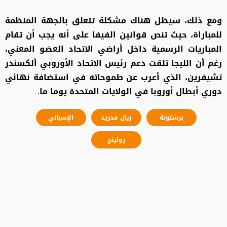
ومع ذلك، سيظل هناك مشكلة تتعلق بالجهة المنظمة
للمباراة، حيث تنص قوانين الفيفا على أنه يجب أن تقام
المباريات الرسمية داخل أراضي الاتحاد العضو المعني،
رغم أن الليجا تلقت دعم رئيس الاتحاد الأوروبي ألكسندر
تشيفرين، الذي أعرب عن طموحاته في استضافة نهائي
دوري أبطال أوروبا في الولايات المتحدة يوما ما.
برشلونة
ريال مدريد
الإسباني
رولينج