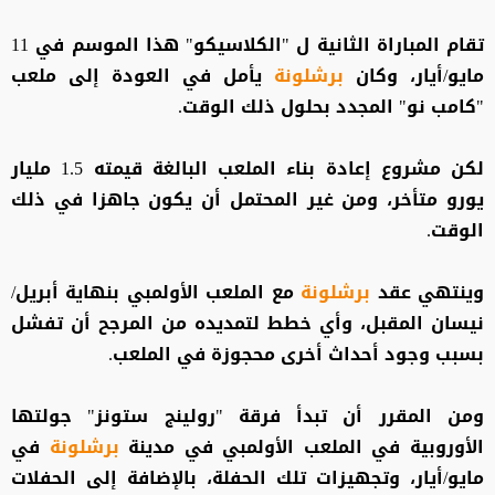
تقام المباراة الثانية ل "الكلاسيكو" هذا الموسم في 11
مايو/أيار، وكان
برشلونة
يأمل في العودة إلى ملعب
"كامب نو" المجدد بحلول ذلك الوقت.
لكن مشروع إعادة بناء الملعب البالغة قيمته 1.5 مليار
يورو متأخر، ومن غير المحتمل أن يكون جاهزا في ذلك
الوقت.
وينتهي عقد
برشلونة
مع الملعب الأولمبي بنهاية أبريل/
نيسان المقبل، وأي خطط لتمديده من المرجح أن تفشل
بسبب وجود أحداث أخرى محجوزة في الملعب.
ومن المقرر أن تبدأ فرقة "رولينج ستونز" جولتها
الأوروبية في الملعب الأولمبي في مدينة
برشلونة
في
مايو/أيار، وتجهيزات تلك الحفلة، بالإضافة إلى الحفلات