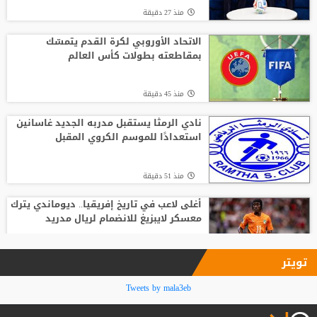
منذ 27 دقيقة
تصريح رسمي يعقد مهمة برشلونة في
صفقة المستقبل
الاتحاد الأوروبي لكرة القدم يتمسّك
بمقاطعته بطولات كأس العالم
منذ9 ساعة
منذ 45 دقيقة
من الأهلي السعودي للبريميرليج.. يايسله
يقود نيوكاسل رسميًا
نادي الرمثا يستقبل مدربه الجديد غاسانين
استعدادًا للموسم الكروي المقبل
منذ22 ساعة
منذ 51 دقيقة
أغلى لاعب في تاريخ إفريقيا.. ديوماندي يترك
معسكر لايبزيغ للانضمام لريال مدريد
منذ1 ساعة
تويتر
السباق على رئاسة "الفيفا".. أول رئيس
Tweets by mala3eb
رابطة وطنية يعارض ترشيح القطري
الخليفي