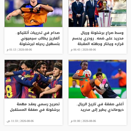
وسط صراع برشلونة وريال
صدام في تدريبات أتلتيكو..
مدريد على ضمه.. رودري يحسم
ألفاريز يطالب سيميوني
قراره ويختار وجهته المقبلة
بتسهيل رحيله لبرشلونة
2026-08-06 | 06:43 م
2026-08-06 | 01:13 م
أغلى صفقة في تاريخ الريال..
تصريح رسمي يعقد مهمة
ديوماندي يطير إلى مدريد
برشلونة في صفقة المستقبل
2026-08-06 | 01:00 م
2026-08-06 | 11:33 ص