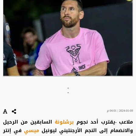
"
"
2024-01-09 | 04:01 م
ملاعب -يقترب أحد نجوم
برشلونة
السابقين من الرحيل
والانضمام إلى النجم الأرجنتيني ليونيل
ميسي
في إنتر