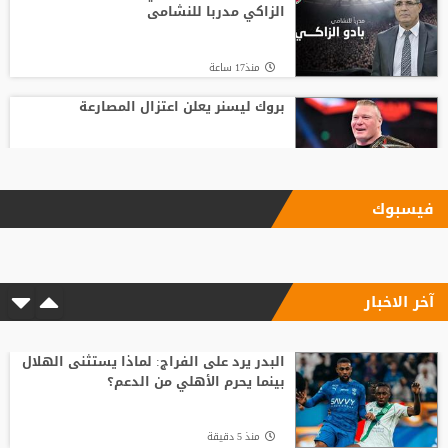
الزاكي مدربا للنشامى
منذ17 ساعة
بروك ليسنر يعلن اعتزال المصارعة
منذ15 ساعة
فيسبوك
بعد رفض السعودية.. نادٍ فرنسي يتوصل
لاتفاق مع هيثم حسن
آخر الاخبار
منذ2 ساعة
6 أسئلة محورية تنتظر بادو الزاكي مع منتخب
الأردن
البدر يرد على الفراج: لماذا يستثنى الهلال
بينما يحرم الأهلي من الدعم؟
منذ21 ساعة
منذ 5 دقيقة