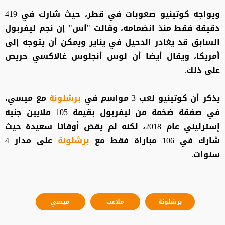
ويواجه كوتينيو صعوبات في قطر، حيث شارك في 419
دقيقة فقط منذ انضمامه، وقالت "آس" إن نجم ليفربول
السابق قد يغادر الدحيل في يناير ويمكن أن يتوجه إلى
أمريكا، ويقال أيضا أن لوس أنجلوس غالاكسي حريص
على ذلك.
يذكر أن كوتينيو لعب 3 مواسم في
برشلونة
مع ميسي،
في صفقة ضخمة من ليفربول بقيمة 105 ملايين جنيه
إسترليني عام 2018، لكنه لم يقض أوقاتا سعيدة حيث
شارك في 106 مباراة فقط مع
برشلونة
على مدار 4
سنوات.
برشلونة
ملاعب
ميسي