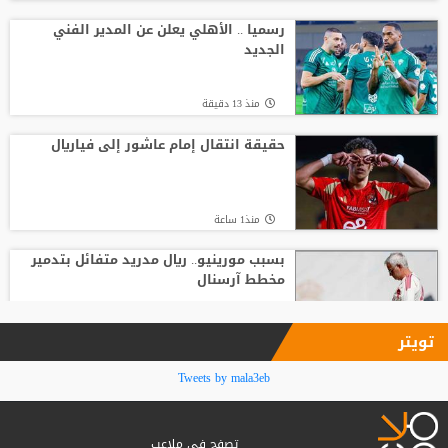
بعد حسم صفقة صلاح.. طرابزون سبور يكثف
ضغطه لضم نجم الهلال
رسميا .. الأهلي يعلن عن المدير الفني
الجديد
منذ19 ساعة
منذ 13 دقيقة
الصاعقة تضرب الملعب مباشرة.. وفاة لاعب
شاب أمام أعين الجماهير
حقيقة انتقال إمام عاشور إلى فياريال
منذ16 ساعة
منذ1 ساعة
بسبب مورينيو.. ريال مدريد متفائل بتدمير
مخطط آرسنال
منذ2 ساعة
تويتر
شرط وحيد يبعد الأهلي عن التحرك لضم
Tweets by mala3eb
مهاجم أرسنال في الصيفية
تصفح في ملاعب