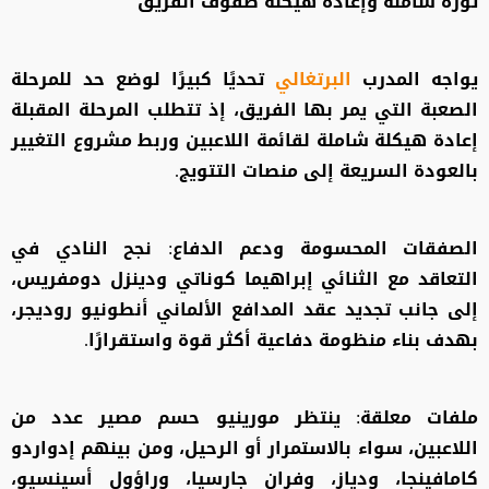
ثورة شاملة وإعادة هيكلة صفوف الفريق
يواجه المدرب
البرتغالي
تحديًا كبيرًا لوضع حد للمرحلة
الصعبة التي يمر بها الفريق، إذ تتطلب المرحلة المقبلة
إعادة هيكلة شاملة لقائمة اللاعبين وربط مشروع التغيير
بالعودة السريعة إلى منصات التتويج.
الصفقات المحسومة ودعم الدفاع: نجح النادي في
التعاقد مع الثنائي إبراهيما كوناتي ودينزل دومفريس،
إلى جانب تجديد عقد المدافع الألماني أنطونيو روديجر،
بهدف بناء منظومة دفاعية أكثر قوة واستقرارًا.
ملفات معلقة: ينتظر مورينيو حسم مصير عدد من
اللاعبين، سواء بالاستمرار أو الرحيل، ومن بينهم إدواردو
كامافينجا، ودياز، وفران جارسيا، وراؤول أسينسيو،