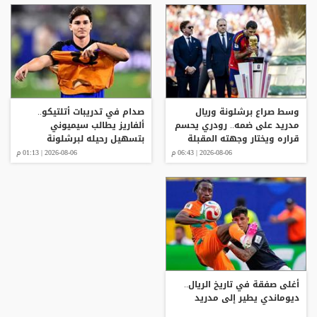
وسط صراع برشلونة وريال
صدام في تدريبات أتلتيكو..
مدريد على ضمه.. رودري يحسم
ألفاريز يطالب سيميوني
قراره ويختار وجهته المقبلة
بتسهيل رحيله لبرشلونة
2026-08-06 | 06:43 م
2026-08-06 | 01:13 م
أغلى صفقة في تاريخ الريال..
ديوماندي يطير إلى مدريد