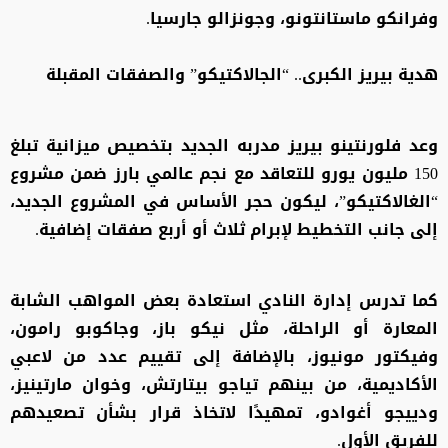
وفرانكو ماستانتونو، وجونزالو جارسيا.
هدية بيريز الكبرى.. “الجالاكتيكو” والصفقات المقبلة
وعد فلورنتينو بيريز مدربه الجديد بتخصيص ميزانية تبلغ
150 مليون يورو للتعاقد مع نجم عالمي بارز ضمن مشروع
“الغالاكتيكو”، ليكون حجر الأساس في المشروع الجديد،
إلى جانب التخطيط لإبرام ثلاث أو أربع صفقات إضافية.
كما تدرس إدارة النادي استعادة بعض المواهب الشابة
المعارة أو الراحلة، مثل نيكو باز، وجاكوبو رامون،
وفيكتور مونيوز، بالإضافة إلى تقييم عدد من لاعبي
الأكاديمية، من بينهم تياجو بيتارتش، وخوان مارتينيز،
ودييجو أغوادو، تمهيدًا لاتخاذ قرار بشأن تصعيدهم
للفريق الأول.