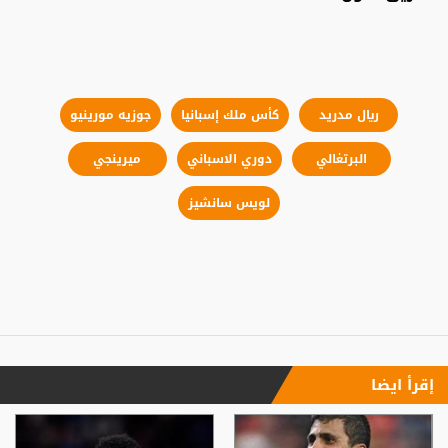
ريال مدريد
كأس ملك إسبانيا
جوزيه مورينيو
البرتغالي
دوري الاسباني
ميرينجي
لويس سانشيز
إقرأ ايضا