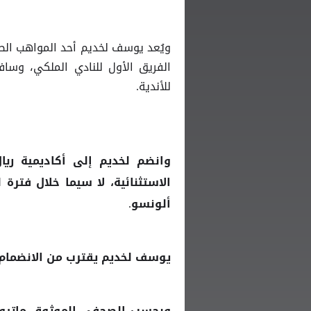
ويُعد يوسف لخديم أحد المواهب الص
الفريق الأول للنادي الملكي، وساف
للأندية.
وانضم لخديم إلى أكاديمية
ريا
ألونسو.
يوسف لخديم يقترب من الانضمام 
وبحسب الصحفي الموثوق ماتيو م