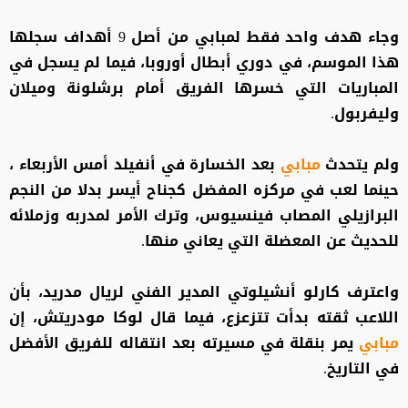
وجاء هدف واحد فقط لمبابي من أصل 9 أهداف سجلها
هذا الموسم، في دوري أبطال أوروبا، فيما لم يسجل في
المباريات التي خسرها الفريق أمام برشلونة وميلان
وليفربول.
ولم يتحدث
مبابي
بعد الخسارة في أنفيلد أمس الأربعاء ،
حينما لعب في مركزه المفضل كجناح أيسر بدلا من النجم
البرازيلي المصاب فينسيوس، وترك الأمر لمدربه وزملائه
للحديث عن المعضلة التي يعاني منها.
واعترف كارلو أنشيلوتي المدير الفني لريال مدريد، بأن
اللاعب ثقته بدأت تتزعزع، فيما قال لوكا مودريتش، إن
مبابي
يمر بنقلة في مسيرته بعد انتقاله للفريق الأفضل
في التاريخ.