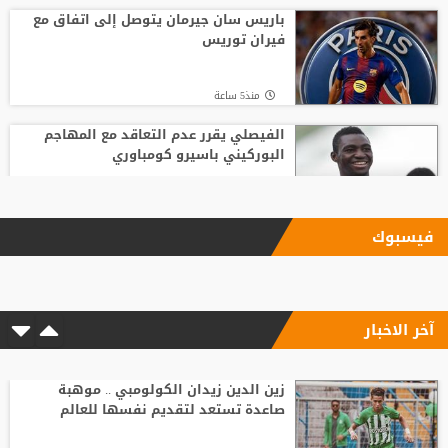
باريس سان جيرمان يتوصل إلى اتفاق مع
فيران توريس
منذ5 ساعة
الفيصلي يقرر عدم التعاقد مع المهاجم
البوركيني باسيرو كومباوري
منذ11 ساعة
فيسبوك
ليفربول يحسم صفقة أراخو لاعب برشلونة
آخر الاخبار
منذ6 ساعة
مع انطلاق الموسم الكروي.. تطبيق تقنية
حكم الفيديو المساعد لأول مرة
زين الدين زيدان الكولومبي .. موهبة
صاعدة تستعد لتقديم نفسها للعالم
منذ10 ساعة