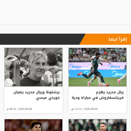
إقرأ ايضا
ريال مدريد يهزم
برشلونة وريال مدريد ينعيان
فرينتسفاروش في مباراة ودية
خورخي ميسي
2026-08-09 | 12:15 ص
2026-08-08 | 08:42 م