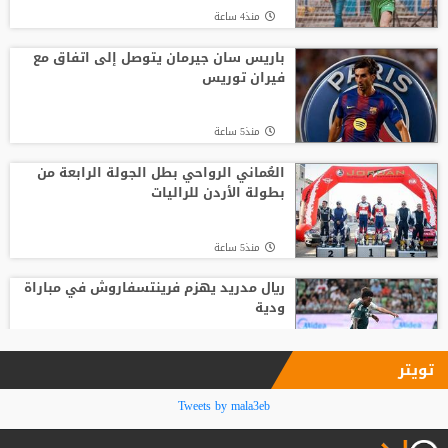
منذ4 ساعة
انطلاق منافسات بطولة الحسن الدولية
العاشرة للتايكواندو
باريس سان جيرمان يتوصل إلى اتفاق مع
فيران توريس
منذ10 ساعة
منذ5 ساعة
وفاة والد ليونيل ميسي عن 68 عاما
العُماني الرواحي بطل الجولة الرابعة من
بطولة الأردن للراليات
منذ12 ساعة
منذ5 ساعة
ريال مدريد يهزم فرينتسفاروش في مباراة
ودية
منذ5 ساعة
تويتر
المنتخب الوطني ت 20 يتغلب على نظيره
Tweets by mala3eb
الكويتي وديا