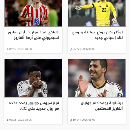
لوكا زيدان يودع غرناطة ويوقع
"النادي اتخذ قراره".. أول تعليق
لناد إسباني جديد
لسيميوني على أزمة ألفاريز
2026-08-08 | 05:22 م
2026-08-08 | 04:46 م
برشلونة يجمد حلم جوليان
فينيسيوس جونيور يمدد عقده
ألفاريز المستحيل
مع ريال مدريد حتى 2032
2026-08-06 | 10:54 م
2026-08-06 | 09:32 م