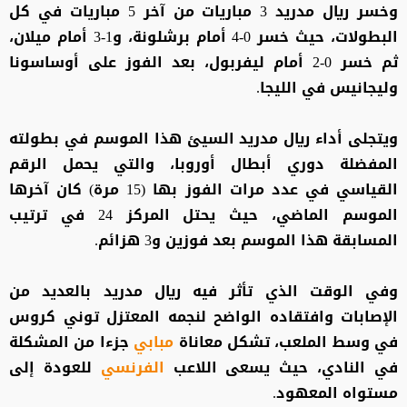
وخسر ريال مدريد 3 مباريات من آخر 5 مباريات في كل
البطولات، حيث خسر 0-4 أمام برشلونة، و1-3 أمام ميلان،
ثم خسر 0-2 أمام ليفربول، بعد الفوز على أوساسونا
وليجانيس في الليجا.
ويتجلى أداء ريال مدريد السيئ هذا الموسم في بطولته
المفضلة دوري أبطال أوروبا، والتي يحمل الرقم
القياسي في عدد مرات الفوز بها (15 مرة) كان آخرها
الموسم الماضي، حيث يحتل المركز 24 في ترتيب
المسابقة هذا الموسم بعد فوزين و3 هزائم.
وفي الوقت الذي تأثر فيه ريال مدريد بالعديد من
الإصابات وافتقاده الواضح لنجمه المعتزل توني كروس
في وسط الملعب، تشكل معاناة
مبابي
جزءا من المشكلة
في النادي، حيث يسعى اللاعب
الفرنسي
للعودة إلى
مستواه المعهود.