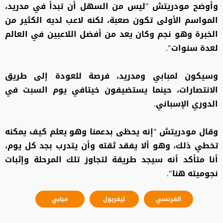
وأوضح مودريتش "ليس من السهل أن تبدأ في مدريد،
المواسم الأولى تكون صعبة، لكنه لاعب لديه الكثير من
الخبرة وهو نجم وكان يعد من أفضل اللاعبين في العالم
لعدة سنوات".
وسيكون لمبابي ومدريد، فرصة للعودة إلى طريق
الانتصارات، حينما يستضيفون خيتافي يوم السبت في
الدوري الإسباني.
وقال مودريتش "إنه يحظى بدعمنا وهو يعلم كيف يمكنه
تخطي ذلك، وهو ألا يفقد ثقته وأن يتدرب بجد كل يوم،
أنا متأكد أنه سيجد طريقة لتجاوز تلك المرحلة وإثبات
نجوميته هنا".
الفرنسي
ليفربول
مبابي