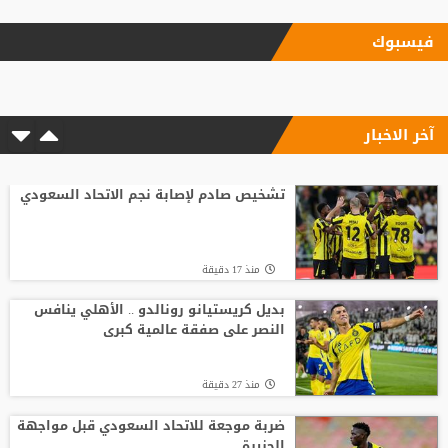
منذ20 ساعة
فيسبوك
زلزال استثماري في جدة.. أول تحرك رسمي
للاستحواذ على ملكية الاتحاد
آخر الاخبار
منذ4 ساعة
مع انطلاق الموسم الكروي.. تطبيق تقنية
حكم الفيديو المساعد لأول مرة
تشخيص صادم لإصابة نجم الاتحاد السعودي
منذ19 ساعة
منذ 17 دقيقة
باريس سان جيرمان يتوصل إلى اتفاق مع
فيران توريس
بديل كريستيانو رونالدو .. الأهلي ينافس
النصر على صفقة عالمية كبرى
منذ14 ساعة
منذ 27 دقيقة
وفاة والد ليونيل ميسي عن 68 عاما
ضربة موجعة للاتحاد السعودي قبل مواجهة
الجزيرة