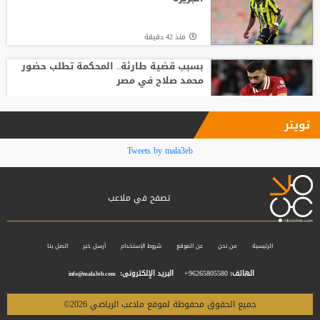
منذ22 ساعة
منذ 42 دقيقة
بسبب قضية طارئة.. المحكمة تطلب حضور
محمد صلاح في مصر
منذ1 ساعة
تويتر
مالديني يكشف سبب رحيله عن الاتحاد
Tweets by mala3eb
الإيطالي: الاتفاق تغير
تصفح في ملاعب
منذ3 ساعة
خضيرة يفاجئ ريال مدريد
الرئيسية
من نحن
عن الموقع
شروط الإستخدام
أرسل خبر
اتصل بنا
الهاتف:
96265805580+
البريد الإلكترونى:
info@mala3eb.com
منذ3 ساعة
جميع الحقوق محفوظة لموقع ملاعب الرياضي 2026©
ليروي ساني يحسم موقفه من عروض