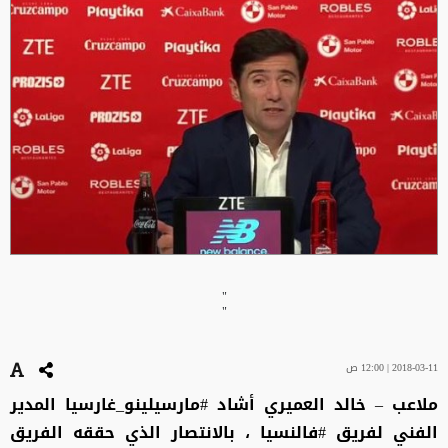
"
"
2018-03-11 | 12:00 ص
ملاعب – خالد العميري أشاد #مارسيلينو_غارسيا المدير
الفني لفريق #فالنسيا ، بالانتصار الذي حققه الفريق