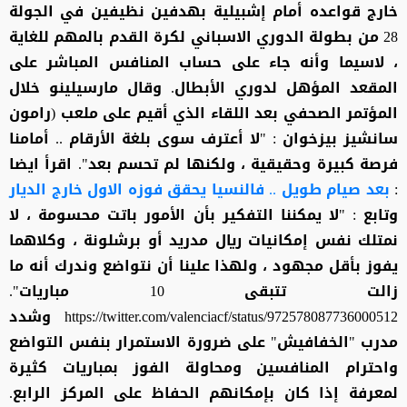
خارج قواعده أمام إشبيلية بهدفين نظيفين في الجولة
28 من بطولة الدوري الاسباني لكرة القدم بالمهم للغاية
، لاسيما وأنه جاء على حساب المنافس المباشر على
المقعد المؤهل لدوري الأبطال. وقال مارسيلينو خلال
المؤتمر الصحفي بعد اللقاء الذي أقيم على ملعب (رامون
سانشيز بيزخوان : "لا أعترف سوى بلغة الأرقام .. أمامنا
فرصة كبيرة وحقيقية ، ولكنها لم تحسم بعد". اقرأ ايضا
:
بعد صيام طويل .. فالنسيا يحقق فوزه الاول خارج الديار
وتابع : "لا يمكننا التفكير بأن الأمور باتت محسومة ، لا
نمتلك نفس إمكانيات ريال مدريد أو برشلونة ، وكلاهما
يفوز بأقل مجهود ، ولهذا علينا أن نتواضع وندرك أنه ما
زالت تتبقى 10 مباريات".
https://twitter.com/valenciacf/status/972578087736000512 وشدد
مدرب "الخفافيش" على ضرورة الاستمرار بنفس التواضع
واحترام المنافسين ومحاولة الفوز بمباريات كثيرة
لمعرفة إذا كان بإمكانهم الحفاظ على المركز الرابع.