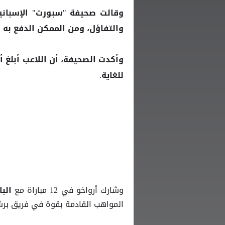
وقالت صحيفة "سبورت" الإسبانية،
والتفاؤل، ومن الممكن الدفع به ف
وأكدت الصحيفة، أن اللاعب أبلغ أط
للغاية.
وشارك أرواخو في 12 مباراة مع
البا
المواهب القادمة بقوة في فريق برش