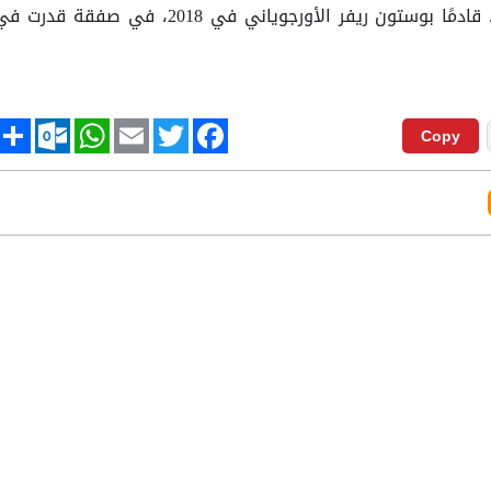
وانتقل أرواخو إلى صفوف برشلونة، قادمًا بوستون ريفر الأورجوياني في 2018، في صفقة قدرت
tlook.com
hare
WhatsApp
Email
Twitter
Facebook
Copy