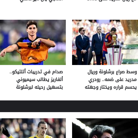
وسط صراع برشلونة وريال
صدام في تدريبات أتلتيكو..
مدريد على ضمه.. رودري
ألفاريز يطالب سيميوني
يحسم قراره ويختار وجهته
بتسهيل رحيله لبرشلونة
المقبلة