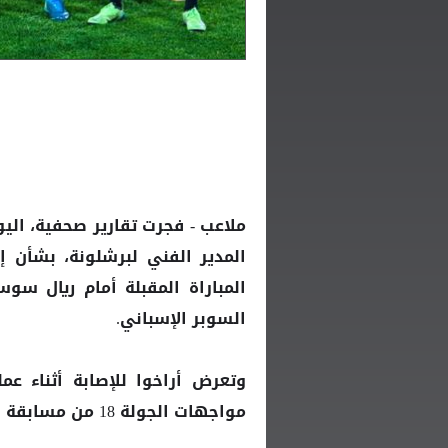
ملاعب - فجرت تقارير صحفية، اليو
المدير الفني لبرشلونة، بشأن إص
المباراة المقبلة أمام ريال سو
السوبر الإسباني.
وتعرض أراخوا للإصابة أثناء عمل
مواجهات الجولة 18 من مسابقة "الليجا"، والتي انتهت بفوز