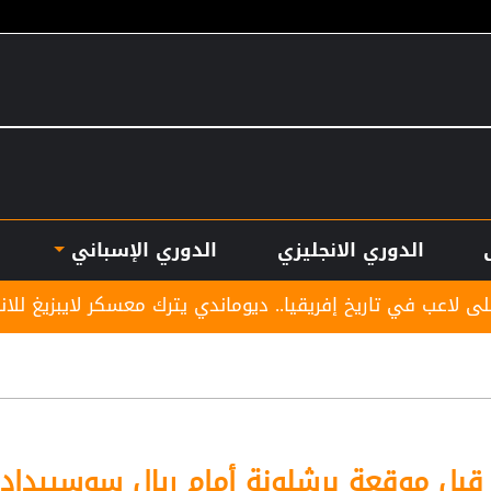
الدوري الانجليزي
الدوري الإسباني
فريقيا.. ديوماندي يترك معسكر لايبزيغ للانضمام لريال مدريد
 قبل موقعة برشلونة أمام ريال سوسييداد