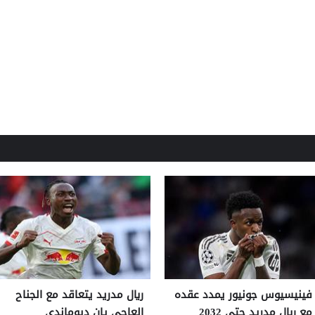
فينيسيوس جونيور يمدد عقده
ريال مدريد يتعاقد مع الجناح
مع ريال مدريد حتى 2032
العاجي يان ديوماندي