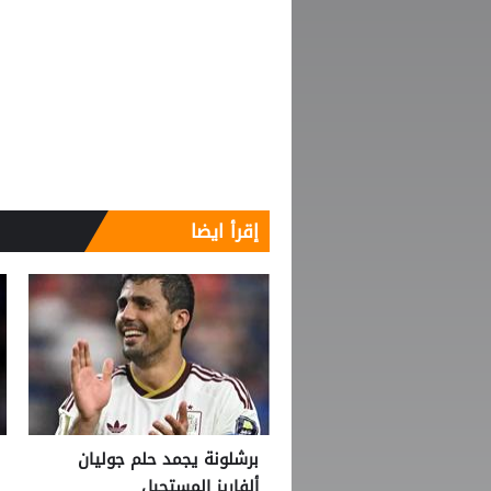
إقرأ ايضا
برشلونة يجمد حلم جوليان
ألفاريز المستحيل