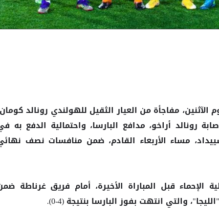
م الآثنين، مفاجأة من العيار الثقيل للهولندي رونالد كومان،
ابة رونالد أراخو، مدافع البارسا، واحتمالية الدفع به في
سييداد، مساء الأربعاء القادم، ضمن منافسات نصف نهائي
ية الإحماء قبل المباراة الأخيرة، أمام فريق غرناطة ضمن
بنتيجة (4-0).
البارسا