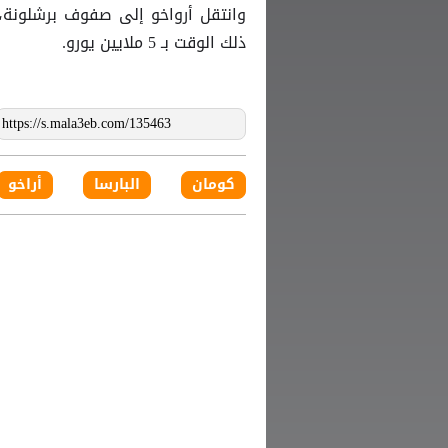
ذلك الوقت بـ 5 ملايين يورو.
كومان
البارسا
أراخو