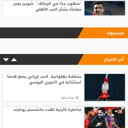
“مطلوب جدًا في الزمالك”.. شوبير يفجر
مفاجأة بشأن لاعب الأهلي
منذ22 ساعة
فيسبوك
زلزال استثماري في جدة.. أول تحرك رسمي
للاستحواذ على ملكية الاتحاد
آخر الاخبار
منذ23 ساعة
رسمياً | الاتحاد يوقع مع الراعي الرئيسي
للفريق خلال الموسم المقبل
بشقلبة بهلوانية.. لاعب إيراني يصنع هدفا
استثنائيا في الدوري الروسي
منذ24 ساعة
منذ9 ساعة
ميسي يصل إلى الأرجنتين.. الكشف عن
تفاصيل جنازة والده
مخاطرة كارثية تهدد مانشستر يونايتد
منذ17 ساعة