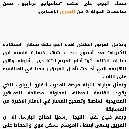
مساء اليوم، على ملعب “سانتياجو برنابيو”، ضمن
منافسات الجولة 36 من
الدوري
الإسباني.
ويدخل الفريق الملكي هذه المواجهة بشعار “استعادة
الكبرياء” بعد أسبوع عصيب شهد خسارة قاسية في
مباراة “الكلاسيكو” أمام الغريم التقليدي برشلونة، وهي
الهزيمة التي أطاحت بآمال الفريق رسميًا في المنافسة
على اللقب.
وتمثل مباراة الليلة فرصة للمدرب ألفارو أربيلوا، الذي
يقود القائمة المعلنة، لمحاولة مصالحة الجماهير
المدريدية الغاضبة وتصحيح المسار في الأمتار الأخيرة من
المسابقة.
ورغم ضياع لقب “الليجا” رسميًا لصالح البارسا، إلا أن
الفريق يسعى لإنهاء الموسم بشكل قوي والحفاظ على