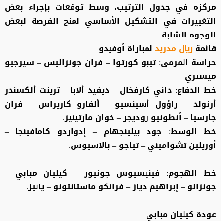
مركزه في جدول الترتيب، وسط توقعات بإجراء بعض
التغييرات في التشكيل الأساسي لمنح الفرصة لبعض
الوجوه الشابة.
قائمة
ريال مدريد
لمباراة أوفيدو
حراسة المرمى: تيبو كورتوا – فران جونزاليس – سيرجيو
ميستري.
خط الدفاع: داني كارفخال – ديفيد ألابا – ترينت ألكسندر
أرنولد – راؤول أسينسيو – ألفارو كاريراس – فران
جارسيا – أنطونيو روديجر – خوان مارتينيز.
خط الوسط: جود بيلينجهام – إدواردو كامافينجا –
أوريلين تشواميني – تياجو – بالاسيوس.
خط الهجوم: فينيسيوس جونيور – كيليان مبابي –
جونزالو – إبراهيم دياز – فرانكو ماستانتونو – يانيز.
عودة كيليان مبابي