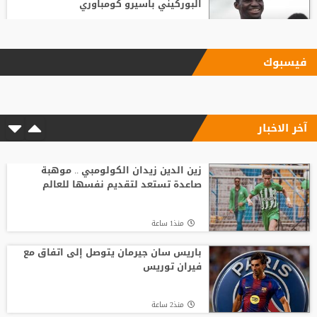
البوركيني باسيرو كومباوري
منذ8 ساعة
فيسبوك
ليفربول يحسم صفقة أراخو لاعب برشلونة
آخر الاخبار
منذ3 ساعة
الاتحاد الإنجليزي يقر قواعد جديدة بعد
مأساة وفاة لاعب شاب
زين الدين زيدان الكولومبي .. موهبة
صاعدة تستعد لتقديم نفسها للعالم
منذ9 ساعة
منذ1 ساعة
انطلاق منافسات بطولة الحسن الدولية
العاشرة للتايكواندو
باريس سان جيرمان يتوصل إلى اتفاق مع
فيران توريس
منذ7 ساعة
منذ2 ساعة
وفاة والد ليونيل ميسي عن 68 عاما