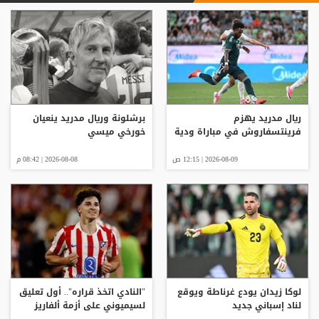
ريال مدريد يهزم
برشلونة وريال مدريد ينعيان
فرينتسفاروش في مباراة ودية
خورخي ميسي
2026-08-09 | 12:15 ص
2026-08-08 | 08:42 م
لوكا زيدان يودع غرناطة ويوقع
"النادي اتخذ قراره".. أول تعليق
لناد إسباني جديد
لسيميوني على أزمة ألفاريز