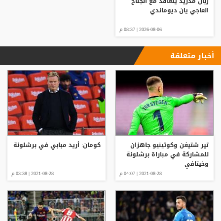
ريال مدريد يتعاقد مع الجناح
العاجي يان ديوماندي
2026-08-06 | 08:37 م
أخبار متعلقة
تير شتيغن وكوتينيو جاهزان
كومان: أريد مبابي في برشلونة
للمشاركة في مباراة برشلونة
وخيتافي
2021-08-28 | 04:07 م
2021-08-28 | 03:38 م