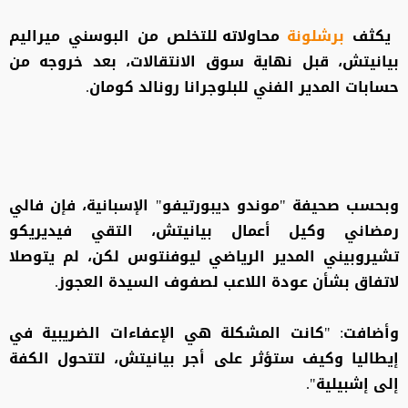
يكثف
برشلونة
محاولاته للتخلص من البوسني ميراليم
بيانيتش، قبل نهاية سوق الانتقالات، بعد خروجه من
حسابات المدير الفني للبلوجرانا رونالد كومان.
وبحسب صحيفة "موندو ديبورتيفو" الإسبانية، فإن فالي
رمضاني وكيل أعمال بيانيتش، التقي فيديريكو
تشيروبيني المدير الرياضي ليوفنتوس لكن، لم يتوصلا
لاتفاق بشأن عودة اللاعب لصفوف السيدة العجوز.
وأضافت: "كانت المشكلة هي الإعفاءات الضريبية في
إيطاليا وكيف ستؤثر على أجر بيانيتش، لتتحول الكفة
إلى إشبيلية".