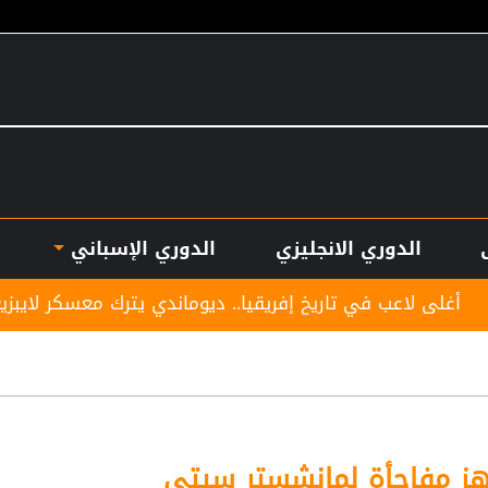
الدوري الانجليزي
الدوري الإسباني
ريخ إفريقيا.. ديوماندي يترك معسكر لايبزيغ للانضمام لريال مد
هز مفاجأة لمانشستر سيتي