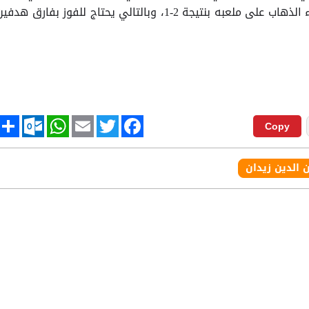
أوروبا، علم أن “ريال مدريد” خسر لقاء الذهاب على ملعبه بنتيجة 2-1، وبالتالي يحتاج للفوز بفارق هدف
tlook.com
hare
WhatsApp
Email
Twitter
Facebook
Copy
ن الدين زيدان