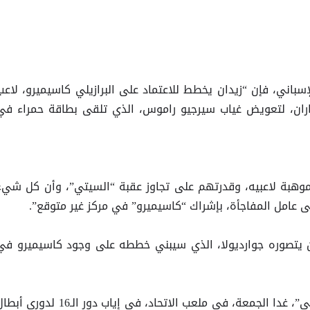
باني، فإن “زيدان يخطط للاعتماد على البرازيلي كاسيميرو، لاعب
فاران، لتعويض غياب سيرجيو راموس، الذي تلقى بطاقة حمراء في
موهبة لاعبيه، وقدرتهم على تجاوز عقبة “السيتي”، وأن كل شيء
ى عامل المفاجأة، بإشراك “كاسيميرو” في مركز غير متوقع”.
لن يتصوره جوارديولا، الذي سيبني خططه على وجود كاسيميرو في
ويحل “ريال مدريد” ضيفا على “السيتي”، غدا الجمعة، في ملعب الاتحاد، في إياب دور الـ16 لدوري