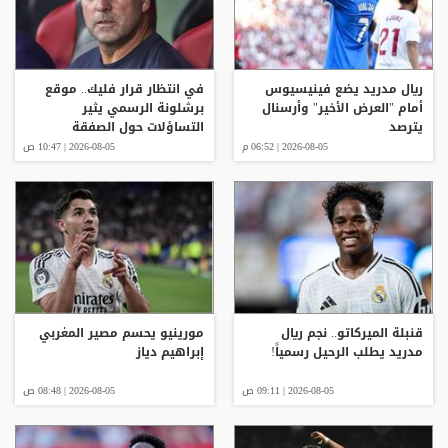
ريال مدريد يضع فينيسيوس
في انتظار قرار فليك.. موقع
أمام "العرض الأخير" وأرسنال
برشلونة الرسمي يثير
يترصد
التساؤلات حول الصفقة
الجديدة
2026-08-05 | 06:52 م
2026-08-05 | 10:47 ص
قنبلة الميركاتو.. نجم ريال
مورينيو يحسم مصير المغربي
مدريد يطلب الرحيل رسمياً!
إبراهيم دياز
2026-08-05 | 09:11 ص
2026-08-05 | 08:48 ص