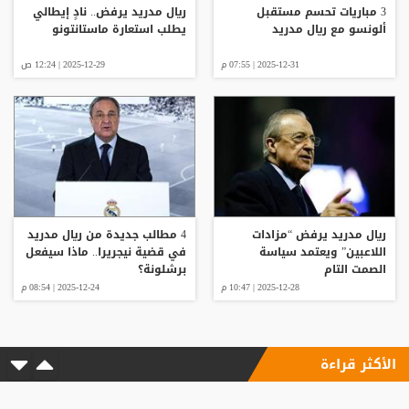
3 مباريات تحسم مستقبل
ريال مدريد يرفض.. نادٍ إيطالي
ألونسو مع ريال مدريد
يطلب استعارة ماستانتونو
2025-12-31 | 07:55 م
2025-12-29 | 12:24 ص
ريال مدريد يرفض “مزادات
4 مطالب جديدة من ريال مدريد
اللاعبين” ويعتمد سياسة
في قضية نيجريرا.. ماذا سيفعل
الصمت التام
برشلونة؟
2025-12-28 | 10:47 م
2025-12-24 | 08:54 م
الأكثر قراءة