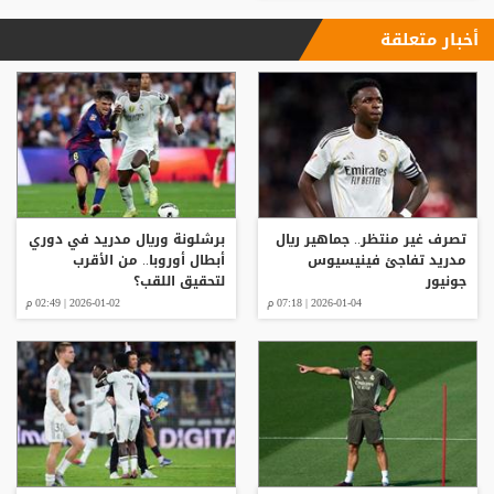
أخبار متعلقة
تصرف غير منتظر.. جماهير ريال
برشلونة وريال مدريد في دوري
مدريد تفاجئ فينيسيوس
أبطال أوروبا.. من الأقرب
جونيور
لتحقيق اللقب؟
2026-01-04 | 07:18 م
2026-01-02 | 02:49 م