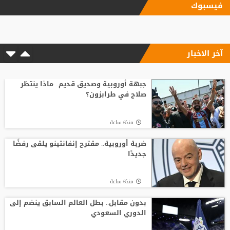
فيسبوك
17 مليون يورو سنويا.. صلاح يصل إسطنبول
لإتمام انتقاله إلى طرابزون
آخر الاخبار
منذ12 ساعة
6 أسئلة محورية تنتظر بادو الزاكي مع منتخب
الأردن
جبهة أوروبية وصديق قديم.. ماذا ينتظر
صلاح في طرابزون؟
منذ16 ساعة
منذ6 ساعة
بعد حسم صفقة صلاح.. طرابزون سبور يكثف
ضغطه لضم نجم الهلال
ضربة أوروبية.. مقترح إنفانتينو يلقى رفضًا
جديدًا
منذ14 ساعة
منذ6 ساعة
الصفقة تقترب.. طرابزون يعلن موعد وصول
صلاح
بدون مقابل.. بطل العالم السابق ينضم إلى
الدوري السعودي
منذ21 ساعة