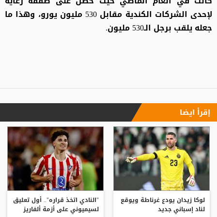
كانت في العام الماضي حيث حصل على صفقة رعاية
لإحدى الشركات الكندية مقابل 530 مليون يورو، وهذا ما
جعله يلقب برجل الـ530 مليون.
إقرأ ايضا
لوكا زيدان يودع غرناطة ويوقع
"النادي اتخذ قراره".. أول تعليق
لناد إسباني جديد
لسيميوني على أزمة ألفاريز