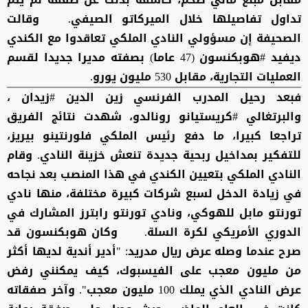
تداول تفاصيلها خلال الميركاتو الصيفي. وقالت
الصحيفة إن مسؤولي النادي الملكي تعاقدوا مع الكندي
ديفيد #هوبكنسون (47 عاما) بصفته مديرا جديدا لقسم
العمليات التجارية، مقابل 530 مليون يورو.
فبعد رحيل المدرب الفرنسي زين الدين #زيدان ،
والبرتغالي #كريستيانو رونالدو، شهدت نتائج الفريق
تراجعا كبيرا، ما دفع رئيس الملكي فلورنتينو بيريز،
للتفكير بمداخيل ربحية جديدة تنعش خزينة النادي. وقام
النادي الملكي بتعيين الكندي في هذا المنصب بعد نجاحه
في زيادة الدخل لسبع شركات كبيرة مختلفة، منها نادي
تورنتو مابل للهوكي، ونادي تورنتو رابترز المشارك في
الدوري الأمريكي لكرة السلة. وكان هوبكنسون قد
صرح عندما وصله عرض ريال مدريد: "أدير أندية لديها أكثر
من مليون معجب على الفيسبوك، كيف يمكنني رفض
عرض النادي الذي يملك 100 مليون معجب". وآخر صفقاته