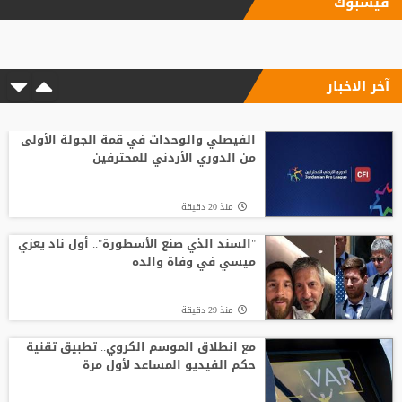
فيسبوك
"اليويفا" يؤكد دفع مستحقات نهاية الخدمة
لموظفة ارتبطت بعلاقة مزعومة مع إنفانتينو
آخر الاخبار
منذ4 ساعة
الاتحاد الإنجليزي يقر قواعد جديدة بعد
مأساة وفاة لاعب شاب
الفيصلي والوحدات في قمة الجولة الأولى
من الدوري الأردني للمحترفين
منذ3 ساعة
منذ 20 دقيقة
الاتحاد يواصل صدارة الدوري النسوي تحت 14
"السند الذي صنع الأسطورة".. أول ناد يعزي
ميسي في وفاة والده
منذ2 ساعة
منذ 29 دقيقة
وفاة والد ليونيل ميسي عن 68 عاما
مع انطلاق الموسم الكروي.. تطبيق تقنية
حكم الفيديو المساعد لأول مرة
منذ4 ساعة