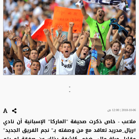
"
"
2018-10-06 | 12:00 ص
ملاعب - خاص ذكرت صحيفة "الماركا" الإسبانية أن نادي
#ريال_مدريد تعاقد مع من وصفته بـ" نجم الفريق الجديد"
مقابل مبلغ مالي ضخم، كاشفة بذلك عن صفقة لم يتم