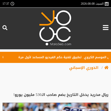
السبت
2026-08-08
17:37
لموسم الكروي.. تطبيق تقنية حكم الفيديو المساعد لأول مرة
4 أندية تتنافس على كأس السوبر الأردني.. الفيصلي يواجه الوحدات والرمثا يلتقي الحسين
الدوري الإسباني
ريال مدريد يدخل التاريخ بضم صاحب الـ530 مليون يورو!