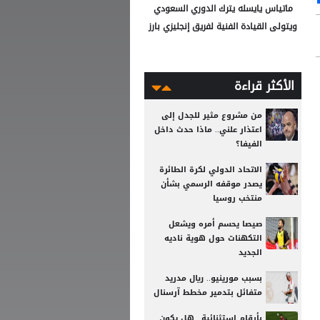
ماتياس يايسله يترك الدوري السعودي
ويتولى القيادة الفنية لفريق إنجليزي بارز
الأكثر قراءة
من مشروع مثير للجدل إلى
اعتذار علني.. ماذا حدث داخل
الفيفا؟
الاتحاد الدولي لكرة الطائرة
يصدر موقفه الرسمي بشأن
منتخب روسيا
صيصا يحسم أمره ويشعل
التكهنات حول هوية ناديه
الجديد
بسبب مورينيو.. ريال مدريد
متفائل بتدمير مخطط آرسنال
بأرقام استثنائية.. هل يكون