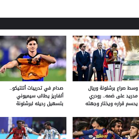
وسط صراع برشلونة وريال
صدام في تدريبات أتلتيكو..
مدريد على ضمه.. رودري
ألفاريز يطالب سيميوني
يحسم قراره ويختار وجهته
بتسهيل رحيله لبرشلونة
المقبلة