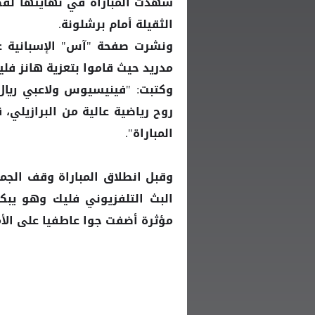
شهدت المباراة في نهايتها لقطة
الثقيلة أمام برشلونة.
ونشرت صفحة "آس" الإسبانية ع
مدريد حيث قاموا بتعزية هانز فلي
وكتبت: "فينيسيوس ولاعبي ريال
روح رياضية عالية من البرازيلي، 
المباراة".
وقبل انطلاق المباراة وقف الج
البث التلفزيوني فليك وهو يبك
مؤثرة أضفت جوا عاطفيا على الأ