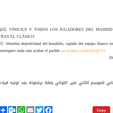
🤝🏻 VINICIUS Y TODOS LOS JUGADORES DEL MADRID
TRAS EL CLÁSICO
👌🏻 Absoluta deportividad del brasileño, capitán del equipo blanco en
merengues nada más acabar el partido
pic.twitter.com/thQVyqFrYJ
اني للموسم الثاني على التوالي رفقة برشلونة بعد توليه قيادة
tlook.com
hare
WhatsApp
Email
Twitter
Facebook
Copy