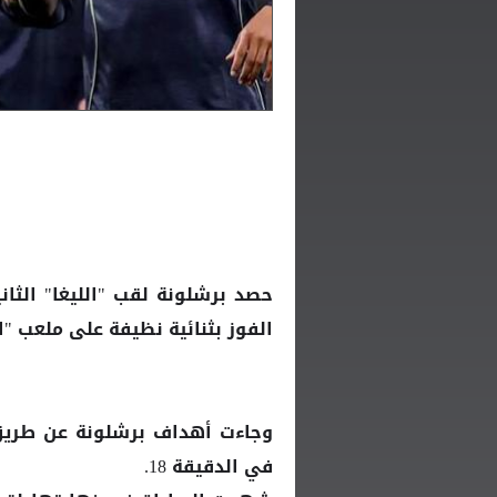
حصد برشلونة لقب "الليغا" الثان
الفوز بثنائية نظيفة على ملعب "ا
وجاءت أهداف برشلونة عن طريق
في الدقيقة 18.