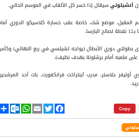
ن
سيقال إذا خسر كل الألقاب في الموسم الحالي.
أنشيلوتي
وسم المقبل، موضع شك، خاصة عقب خسارة كلاسيكو الدوري أمام
رسا.
دى بطولتي دوري الأبطال (يواجه تشيلسي في ربع النهائي) وكأس
على ملعبه أمام برشلونة بهدف نظيف).
 أوليفر جلاسنر، مدرب آينتراخت فرانكفورت، بات أحد المرشحين
يد.
tlook.com
hare
WhatsApp
Email
Twitter
Facebook
Copy
يلوتي