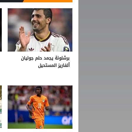
برشلونة يجمد حلم جوليان
ألفاريز المستحيل