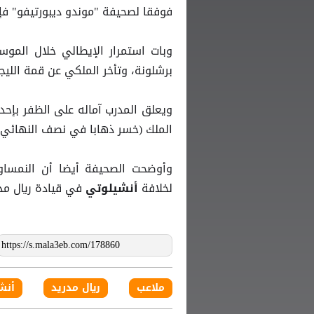
فوفقا لصحيفة "موندو ديبورتيفو" فإ
وبات استمرار الإيطالي خلال الم
برشلونة، وتأخر الملكي عن قمة الليجا بـ12 نقطة لصالح البا
ويعلق المدرب آماله على الظفر بإح
الملك (خسر ذهابا في نصف النهائي 
وأوضحت الصحيفة أيضا أن النمساوي
لخلافة
في قيادة ريال مدر
أنشيلوتي
ملاعب
ريال مدريد
أنش