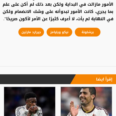
الأمور مازالت في البداية ولكن بعد ذلك لم أكن على علم
بما يجري، كانت الأمور تبدوأنه على وشك الانضمام ولكن
في النهاية لم يأت، لا أعرف كثيرًا عن الأمر لأكون صريحًا".
برشلونة
نيكو ويليامز
جيرارد مارتين
إقرأ ايضا