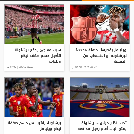
ويليامز يفجرها.. مهلة محددة
سبب مفاجئ يدفع برشلونة
لبرشلونة أو الانسحاب من
لتأجيل حسم صفقة نيكو
الصفقة
ويليامز
2025-06-28 | 02:18 م
2025-06-24 | 02:34 م
تحت أنظار ميلان – برشلونة
برشلونة يقترب من حسم صفقة
يفتح الباب أمام رحيل مدافعه
نيكو ويليامز