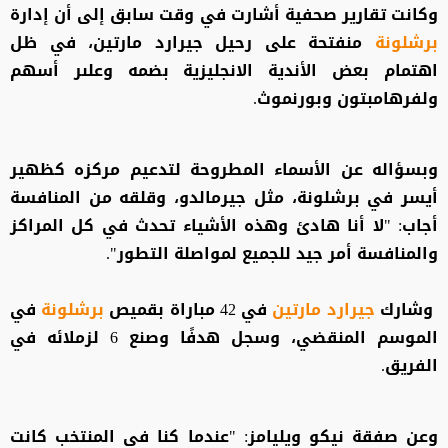
وكانت تقارير صحفية أشارت في وقت سابق إلى أن إدارة
برشلونة
منفتحة على رحيل جيرارد مارتين، في ظل
اهتمام بعض الأندية الانجليزية بضمه وعلىر أسهم
ولفرهامبتون وبورنموث.
وبسؤاله عن الأسماء المطروحة لتدعيم مركزه كظهير
أيسر في برشلونة، مثل جيرمالدو، وقلقه من المنافسة
أجاب: "لا أنا هادئ وهذه الأشياء تحدث في كل المراكز
والمنافسة أمر جيد للجميع لمواصلة التطور".
وشارك
جيرارد مارتين
في 42 مباراة بقميص
برشلونة
في
الموسم المنقضي، وسجل هدفًا وصنع 6 لزملائه في
الفريق.
وعن صفقة نيكو ويليامز: "عندما كنا في المنتخب كانت