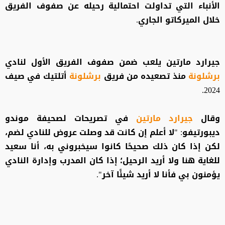
الأنباء التي تداولت احتمالية رحيله عن صفوف الفريق
خلال الميركاتو الجاري.
جيرارد مارتين يلعب ضمن صفوف الفريق الأول لنادي
برشلونة
منذ تصعيده من فريق
برشلونة
أتلتيك في صيف
2024.
وقال
جيرارد مارتين
في تصريحات لصحيفة موندو
ديبورتيفو: "لا أعلم إن كانت قد وصلت عروض للنادي لضم،
لكن إذا كان ذلك صحيحًا كانوا سيخبروني به، أنا سعيد
للغاية هنا ولا أريد الرحيل؛ إذا كان المدرب وإدارة النادي
يؤمنون بي فأنا لا أريد شيئًا آخر".