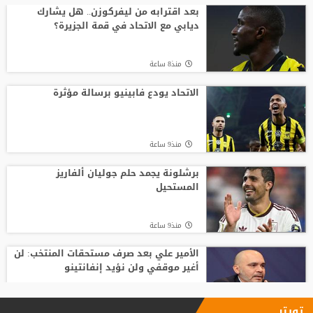
رودري يحسم قراره ويختار وجهته المقبلة
بعد اقترابه من ليفركوزن.. هل يشارك
ديابي مع الاتحاد في قمة الجزيرة؟
منذ13 ساعة
منذ8 ساعة
تصريح رسمي يعقد مهمة برشلونة في
صفقة المستقبل
الاتحاد يودع فابينيو برسالة مؤثرة
منذ20 ساعة
منذ9 ساعة
صدام في تدريبات أتلتيكو.. ألفاريز يطالب
سيميوني بتسهيل رحيله لبرشلونة
برشلونة يجمد حلم جوليان ألفاريز
المستحيل
منذ18 ساعة
منذ9 ساعة
الأمير علي بعد صرف مستحقات المنتخب: لن
أغير موقفي ولن نؤيد إنفانتينو
منذ10 ساعة
تويتر