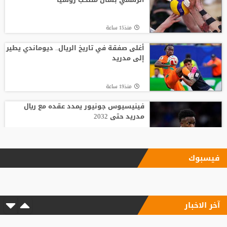
منذ15 ساعة
أغلى صفقة في تاريخ الريال.. ديوماندي يطير
إلى مدريد
منذ19 ساعة
فينيسيوس جونيور يمدد عقده مع ريال
مدريد حتى 2032
منذ10 ساعة
فيسبوك
بعد رفض السعودية.. نادٍ فرنسي يتوصل
لاتفاق مع هيثم حسن
آخر الاخبار
منذ23 ساعة
وسط صراع برشلونة وريال مدريد على ضمه..