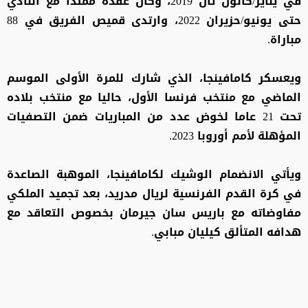
في يناير/كانون ثان 2019، وكان عقده ممتدا مع النادي
حتى يونيو/حزيران 2022، وارتدى قميص الفريق في 88
مباراة.
ويعسكر كامافينجا، الذي شارك للمرة الأولى الموسم
الماضي مع منتخب فرنسا الأول، حاليا مع منتخب بلاده
تحت 21 عاما لخوض عدد من المباريات ضمن التصفيات
المؤهلة لأمم أوروبا 2023.
ويأتي الانضمام الوشيك لكامافينجا، الموهبة الصاعدة
في كرة القدم الفرنسية لريال مدريد، بعد تجميد الملكي
مفاوضاته مع باريس سان جيرمان بخصوص التعاقد مع
هدافه المتألق كيليان مبابي.