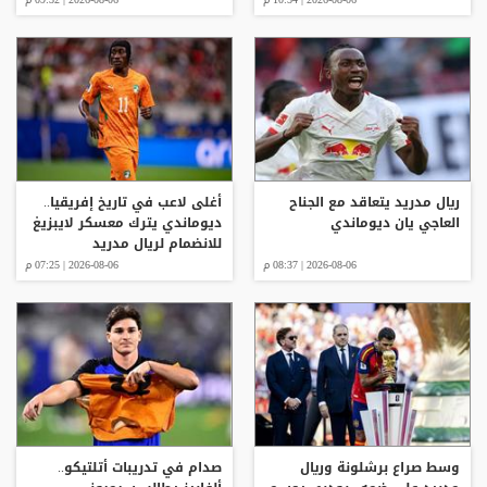
ريال مدريد يتعاقد مع الجناح
أغلى لاعب في تاريخ إفريقيا..
العاجي يان ديوماندي
ديوماندي يترك معسكر لايبزيغ
للانضمام لريال مدريد
2026-08-06 | 08:37 م
2026-08-06 | 07:25 م
وسط صراع برشلونة وريال
صدام في تدريبات أتلتيكو..