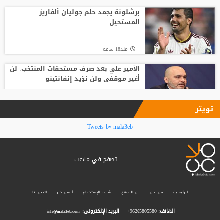
بعمر 16 عاما.. لاعب يدخل تاريخ سبارتاك
موسكو برقم قياسي جديد
برشلونة يجمد حلم جوليان ألفاريز
المستحيل
منذ22 ساعة
منذ18 ساعة
الأمير علي بعد صرف مستحقات المنتخب: لن
أغير موقفي ولن نؤيد إنفانتينو
منذ19 ساعة
تويتر
فينيسيوس جونيور يمدد عقده مع ريال
Tweets by mala3eb
مدريد حتى 2032
تصفح في ملاعب
منذ19 ساعة
بعد ساعات من توقيع العقود.. محمد صلاح
يخوض أول مران مع طرابزون سبور
الرئيسية
من نحن
عن الموقع
شروط الإستخدام
أرسل خبر
اتصل بنا
الهاتف:
96265805580+
البريد الإلكترونى:
info@mala3eb.com
منذ19 ساعة