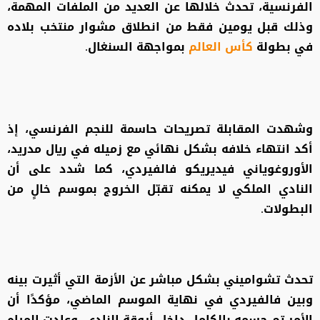
الفرنسية، تحدث خلالها عن العديد من الملفات المهمة،
وذلك قبل يومين فقط من انطلاق مشوار منتخب بلاده
في بطولة
كأس العالم
بمواجهة السنغال.
وشهدت المقابلة تصريحات حاسمة للنجم الفرنسي، إذ
أكد انتهاء خلافه بشكل نهائي مع زميله في ريال مدريد،
الأوروغوياني فيديريكو فالفيردي، كما شدد على أن
النادي الملكي لا يمكنه تقبّل الخروج بموسم خالٍ من
البطولات.
تحدث تشواميني بشكل مباشر عن الأزمة التي أثيرت بينه
وبين فالفيردي في نهاية الموسم الماضي، مؤكدًا أن
الأمر تم حسمه بالكامل داخل أروقة النادي، وعادت المياه