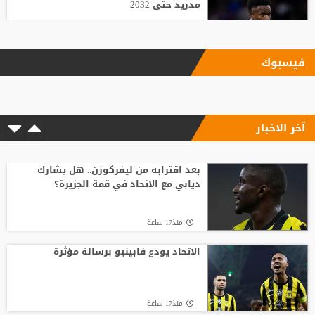
مدريد حتى 2032
منذ19 ساعة
فيسبوك
الاتحاد يودع فابينيو برسالة مؤثرة
آخر الاخبار
منذ17 ساعة
السباق على رئاسة "الفيفا".. أول رئيس
رابطة وطنية يعارض ترشيح القطري الخليفي
بعد اقترابه من ليفركوزن.. هل يشارك
ديابي مع الاتحاد في قمة الجزيرة؟
منذ21 ساعة
منذ17 ساعة
قبل أن يلمس الكرة.. بالأرقام طرابزون يحصد
ثمار التعاقد مع محمد صلاح
الاتحاد يودع فابينيو برسالة مؤثرة
منذ23 ساعة
منذ17 ساعة