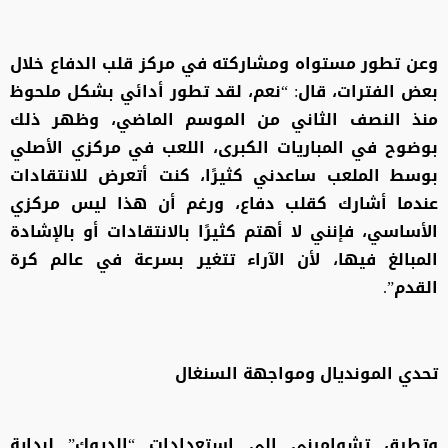
وعن تطور مستواه ومشاركته في مركز قلب الدفاع خلال
بعض الفترات، قال: “نعم، لقد تطور أدائي بشكل ملحوظ
منذ النصف الثاني من الموسم الماضي، وظهر ذلك
بوضوح في المباريات الكبرى، اللعب في مركزي الأصلي
بوسط الملعب ساعدني كثيرًا، كنت أتعرض للانتقادات
عندما أشارك كقلب دفاع، ورغم أن هذا ليس مركزي
الأساسي، فإنني لا أهتم كثيرًا بالانتقادات أو بالإشادة
المبالغ فيها، لأن الآراء تتغير بسرعة في عالم كرة
القدم”.
تحدي المونديال ومواجهة السنغال
وتطرق تشواميني إلى استعدادات “الديوك” لبداية