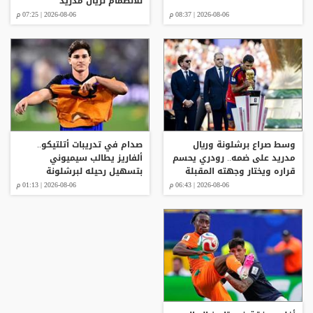
للانضمام لريال مدريد
2026-08-06 | 08:37 م
2026-08-06 | 07:25 م
وسط صراع برشلونة وريال
صدام في تدريبات أتلتيكو..
مدريد على ضمه.. رودري يحسم
ألفاريز يطالب سيميوني
قراره ويختار وجهته المقبلة
بتسهيل رحيله لبرشلونة
2026-08-06 | 06:43 م
2026-08-06 | 01:13 م