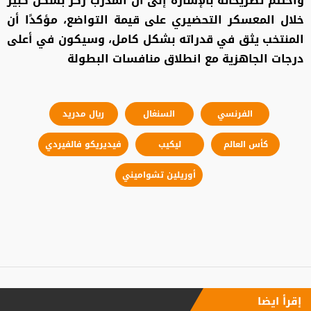
واختتم تصريحاته بالإشارة إلى أن المدرب ركز بشكل كبير
خلال المعسكر التحضيري على قيمة التواضع، مؤكدًا أن
المنتخب يثق في قدراته بشكل كامل، وسيكون في أعلى
درجات الجاهزية مع انطلاق منافسات البطولة
الفرنسي
السنغال
ريال مدريد
كأس العالم
ليكيب
فيديريكو فالفيردي
أوريلين تشواميني
إقرأ ايضا