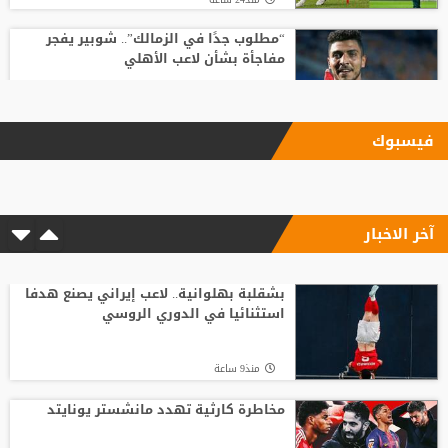
“مطلوب جدًا في الزمالك”.. شوبير يفجر
مفاجأة بشأن لاعب الأهلي
منذ22 ساعة
فيسبوك
استدعاء محمد صلاح للمثول أمام القضاء
المصري
آخر الاخبار
منذ17 ساعة
"ريمونتادا" موناكو تسقط ليفربول في
"أنفيلد"
بشقلبة بهلوانية.. لاعب إيراني يصنع هدفا
استثنائيا في الدوري الروسي
منذ12 ساعة
منذ9 ساعة
خضيرة يفاجئ ريال مدريد
مخاطرة كارثية تهدد مانشستر يونايتد