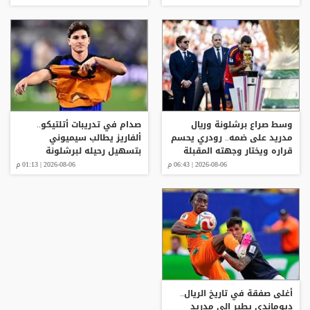
وسط صراع برشلونة وريال
صدام في تدريبات أتلتيكو..
مدريد على ضمه.. رودري يحسم
ألفاريز يطالب سيميوني
قراره ويختار وجهته المقبلة
بتسهيل رحيله لبرشلونة
2026-08-06 | 06:43 م
2026-08-06 | 01:13 م
أغلى صفقة في تاريخ الريال..
ديوماندي يطير إلى مدريد