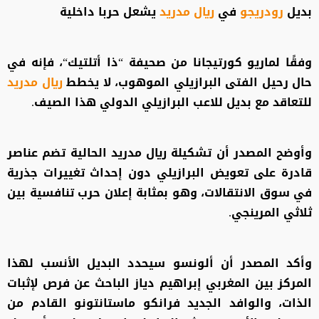
بديل
رودريجو
في
ريال مدريد
يشعل حربا داخلية
وفقًا لماريو كورتيجانا من صحيفة “ذا أتلتيك“، فإنه في
حال رحيل الفتى البرازيلي الموهوب، لا يخطط
ريال مدريد
للتعاقد مع بديل للاعب البرازيلي الدولي هذا الصيف.
وأوضح المصدر أن تشكيلة ريال مدريد الحالية تضم عناصر
قادرة على تعويض البرازيلي دون إحداث تغييرات جذرية
في سوق الانتقالات، وهو بمثابة إعلان حرب تنافسية بين
ثلاثي المرينجي.
وأكد المصدر أن ألونسو سيحدد البديل الأنسب لهذا
المركز بين المغربي إبراهيم دياز الباحث عن فرص لإثبات
الذات، والوافد الجديد فرانكو ماستانتونو القادم من