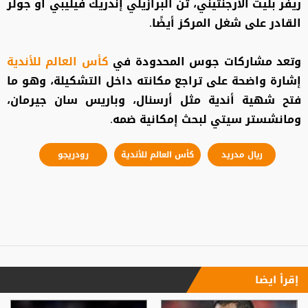
ريفر بليت الأرجنتيني، ثن البرازيلي إندريك فيليبي أو جولر
القادر على شغل المركز أيضًا.
وتعد مشاركات جوس المحدودة في
كأس العالم للأندية
إشارة واضحة على تراجع مكانته داخل التشكيلة، وهو ما
فتح شهية أندية مثل أرسنال، وباريس سان جيرمان،
ومانشستر سيتي لبحث إمكانية ضمه.
ريال مدريد
كأس العالم للأندية
رودريجو
إقرأ ايضا