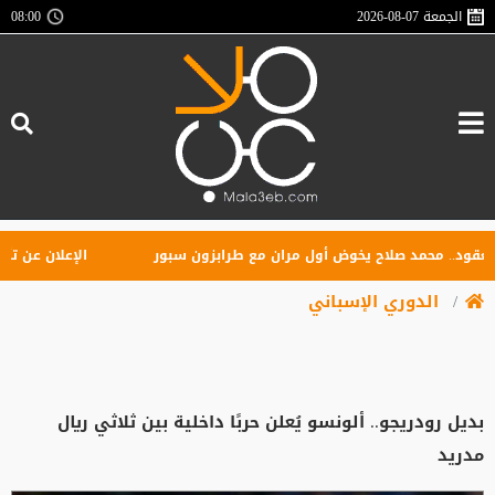
الجمعة
2026-08-07
08:00
.. محمد صلاح يخوض أول مران مع طرابزون سبور
الإعلان عن تأسيس را
الدوري الإسباني
بديل رودريجو.. ألونسو يُعلن حربًا داخلية بين ثلاثي ريال
مدريد