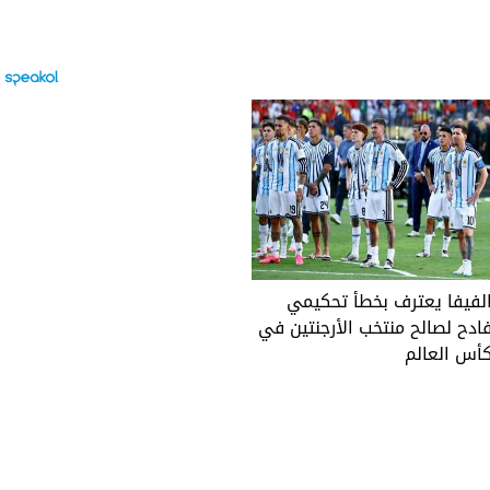
لفيفا يعترف بخطأ تحكيمي
ادح لصالح منتخب الأرجنتين في
أس العالم