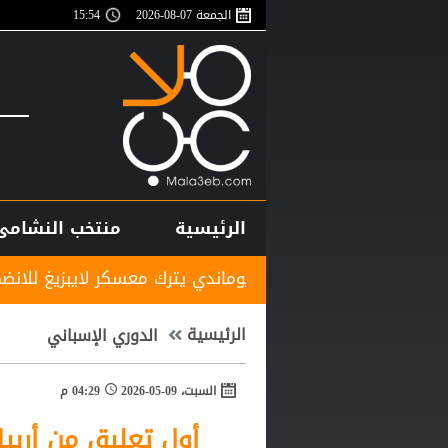
الجمعة 07-08-2026
15:54
الرئيسية
منتخب النشامى
فريقيا.. ديوماندي يترك معسكر لايبزيغ للانضمام لريال مدريد
الرئيسية
الدوري الإسباني
السبت، 09-05-2026
04:29 م
أول تعليق من أربيل