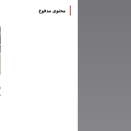
محتوى مدفوع
ا
ف
ك