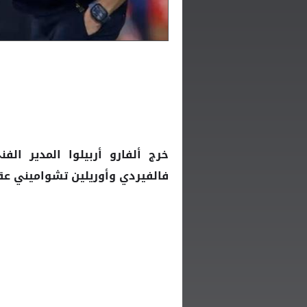
خرج ألفارو
المدير الف
أربيلوا
فالفيردي وأوريلين تشواميني عقب