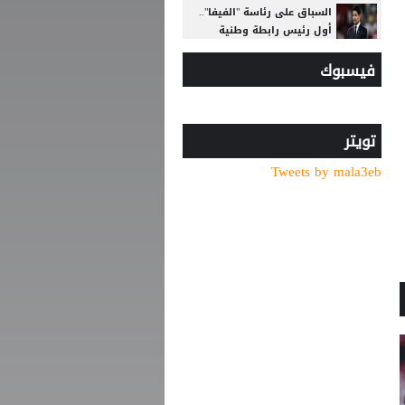
السباق على رئاسة "الفيفا"..
أول رئيس رابطة وطنية
يعارض ترشيح القطري الخليفي
فيسبوك
أغلى لاعب في تاريخ إفريقيا..
ديوماندي يترك معسكر لايبزيغ
للانضمام لريال مدريد
تويتر
الاتحاد الأوروبي لكرة القدم
Tweets by mala3eb
يتمسّك بمقاطعته بطولات
كأس العالم
الأمير علي بعد صرف
مستحقات المنتخب: لن أغير
موقفي ولن نؤيد إنفانتينو
بعد اقترابه من ليفركوزن.. هل
يشارك ديابي مع الاتحاد في
قمة الجزيرة؟