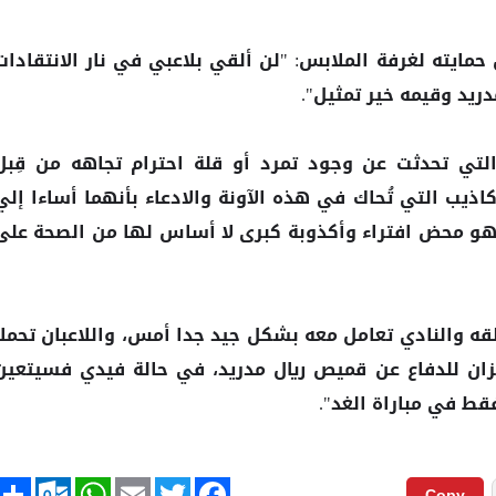
مايته لغرفة الملابس: "لن ألقي بلاعبي في نار
الانتقادات
دريد وقيمه خير تمثيل".
التي تحدثت عن وجود تمرد أو قلة احترام تجاهه من قِبل
لأكاذيب التي تُحاك في هذه الآونة والادعاء بأنهما أساءا إلي
هو محض افتراء وأكذوبة كبرى لا أساس لها من الصحة على
لقه والنادي تعامل معه بشكل جيد جدا أمس، واللاعبان تحملا
زان للدفاع عن قميص ريال مدريد، في حالة فيدي فسيتعين
فقط في مباراة الغد".
tlook.com
hare
WhatsApp
Email
Twitter
Facebook
Copy