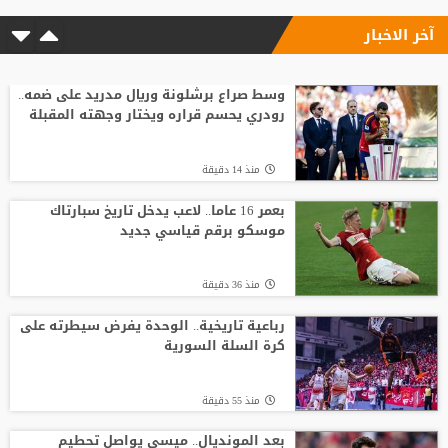
آخر الاخبار
منذ23 ساعة
ضربة أوروبية.. مقترح إنفانتينو يلقى رفضًا
جديدًا
وسط صراع برشلونة وريال مدريد على ضمه..
رودري يحسم قراره ويختار وجهته المقبلة
منذ20 ساعة
منذ 14 دقيقة
أسطورة التحكيم الإنجليزي يلحق بمحمد
صلاح في تركيا رسميًا
بعمر 16 عاما.. لاعب يدخل تاريخ سبارتاك
موسكو برقم قياسي جديد
منذ8 ساعة
منذ 36 دقيقة
جبهة أوروبية وصديق قديم.. ماذا ينتظر
صلاح في طرابزون؟
رباعية تاريخية.. الوحدة يفرض سيطرته على
كرة السلة السورية
منذ19 ساعة
منذ 55 دقيقة
بعد المونديال.. ميسي يواصل تحطيم