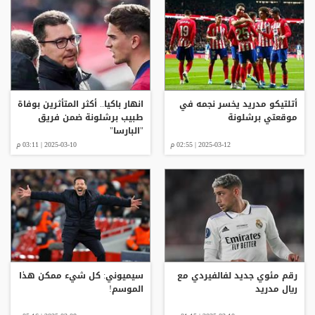
أتلتيكو مدريد يخسر نجمه في
انهار باكيا.. أكثر المتأثرين بوفاة
موقعتي برشلونة
طبيب برشلونة ضمن فريق
"البارسا"
2025-03-12 | 02:55 م
2025-03-10 | 03:11 م
رقم مئوي جديد لفالفيردي مع
سيميوني: كل شيء ممكن هذا
ريال مدريد
الموسم!