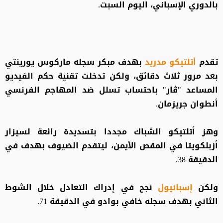
بالدوري الإسباني، اليوم السبت.
تقدم
أتلتيكو مدريد
بهدف مبكر سجله ماركوس يورينتي
بعد مرور ثلاث دقائق، ولكن تدخلت تقنية حكم الفيديو
المساعد "ڤار" باحتساب تسلل ضد المهاجم الفرنسي
أنطوان جريزمان.
وهز أتلتيكو الشباك مجددا بتسديدة رائعة لسيزار
أزبلكويتا في المقص الأيمن، ليتقدم الضيوف بهدف في
الدقيقة 38.
ولكن
إسبانيول
نجح في إدراك التعادل خلال الشوط
الثاني بهدف سجله خافي بوادو في الدقيقة 71.