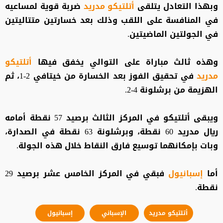
وبهذا التعادل يتلقى
أتلتيكو مدريد
ضربة قوية لمساعيه
في المنافسة على اللقب وذلك بعد خسارتين متتاليتين
في الجولتين الماضيتين.
وهذه ثالث مباراة على التوالي يخفق فيها
أتلتيكو
مدريد
في تحقيق الفوز بعد الخسارة من خيتافي 2-1، ثم
الهزيمة من برشلونة 4-2.
ويبقى أتلتيكو في المركز الثالث برصيد 57 نقطة أمامه
ريال مدريد 60 نقطة، وبرشلونة 63 نقطة في الصدارة،
وبات بإمكانهما توسيع فارق النقاط خلال هذه الجولة.
أما
إسبانيول
فبقي في المركز الخامس عشر برصيد 29
نقطة.
أتلتيكو مدريد
الإسباني
إسبانيول