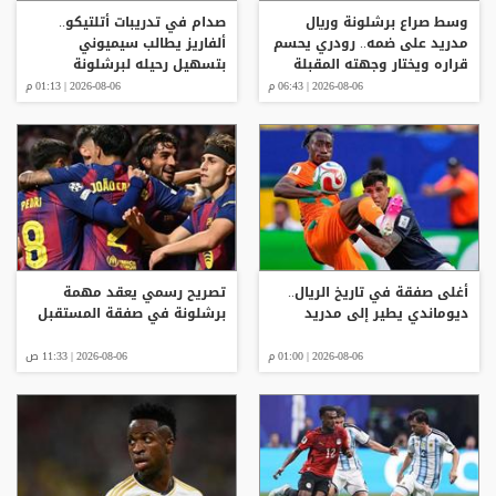
وسط صراع برشلونة وريال
صدام في تدريبات أتلتيكو..
مدريد على ضمه.. رودري يحسم
ألفاريز يطالب سيميوني
قراره ويختار وجهته المقبلة
بتسهيل رحيله لبرشلونة
2026-08-06 | 06:43 م
2026-08-06 | 01:13 م
أغلى صفقة في تاريخ الريال..
تصريح رسمي يعقد مهمة
ديوماندي يطير إلى مدريد
برشلونة في صفقة المستقبل
2026-08-06 | 01:00 م
2026-08-06 | 11:33 ص