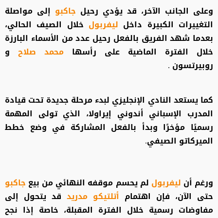
وعلى الجانب الآخر، قد يؤدي رحيل
جاكبو
إلى مواصلة
التغييرات الكبيرة داخل
ليفربول
خلال الصيف الحالي،
بعدما شهد الفريق بالفعل رحيل عدد من الأسماء البارزة
خلال الفترة الماضية على رأسها
محمد صلاح
و
روبيرتسون .
كما يستعد النادي الإنجليزي لبدء مرحلة جديدة تحت قيادة
المدرب الإسباني أندوني إيراولا، الذي تولى المهمة
رسميًا مؤخرًا وبدأ بالفعل المشاركة في وضع خطط
الميركاتو الصيفي.
ورغم أن
ليفربول
لم يحسم موقفه النهائي من بيع
جاكبو
حتى الآن، فإن اهتمام
أتلتيكو مدريد
قد يتحول إلى
مفاوضات رسمية خلال الفترة المقبلة، خاصة إذا نجح