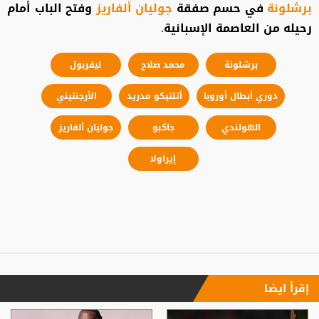
برشلونة
في حسم صفقة
جوليان ألفاريز
وفتح الباب أمام
رحيله من العاصمة الإسبانية.
برشلونة
محمد صلاح
ليفربول
دوري أبطال أوروبا
أتلتيكو مدريد
الأرجنتيني
الهولندي
جاكبو
جوليان ألفاريز
إيراولا
إقرأ ايضا