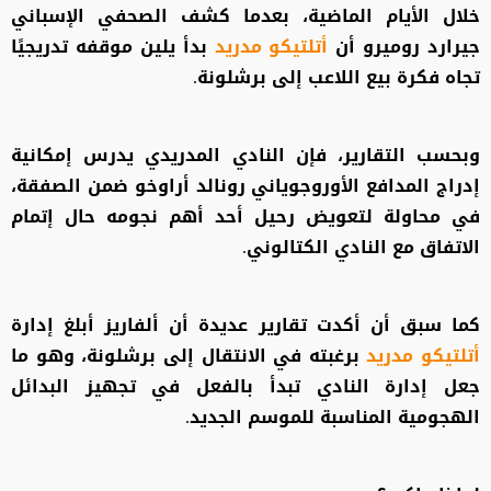
خلال الأيام الماضية، بعدما كشف الصحفي الإسباني
جيرارد روميرو أن
أتلتيكو مدريد
بدأ يلين موقفه تدريجيًا
تجاه فكرة بيع اللاعب إلى برشلونة.
وبحسب التقارير، فإن النادي المدريدي يدرس إمكانية
إدراج المدافع الأوروجوياني رونالد أراوخو ضمن الصفقة،
في محاولة لتعويض رحيل أحد أهم نجومه حال إتمام
الاتفاق مع النادي الكتالوني.
كما سبق أن أكدت تقارير عديدة أن ألفاريز أبلغ إدارة
أتلتيكو مدريد
برغبته في الانتقال إلى برشلونة، وهو ما
جعل إدارة النادي تبدأ بالفعل في تجهيز البدائل
الهجومية المناسبة للموسم الجديد.