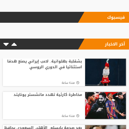
منذ19 ساعة
فيسبوك
استدعاء محمد صلاح للمثول أمام القضاء
المصري
آخر الاخبار
منذ14 ساعة
"ريمونتادا" موناكو تسقط ليفربول في
"أنفيلد"
بشقلبة بهلوانية.. لاعب إيراني يصنع هدفا
استثنائيا في الدوري الروسي
منذ9 ساعة
منذ6 ساعة
ميسي يصل إلى الأرجنتين.. الكشف عن
تفاصيل جنازة والده
مخاطرة كارثية تهدد مانشستر يونايتد
منذ13 ساعة
منذ6 ساعة
مفاجأة.. الأهلي المصري يرفض صفقة
بيراميدز
بعد صدمة يايسله.. الأهلي السعودي يحافظ