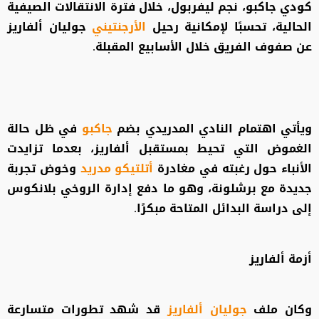
كودي جاكبو، نجم ليفربول، خلال فترة الانتقالات الصيفية
الحالية، تحسبًا لإمكانية رحيل
الأرجنتيني
جوليان ألفاريز
عن صفوف الفريق خلال الأسابيع المقبلة.
ويأتي اهتمام النادي المدريدي بضم
جاكبو
في ظل حالة
الغموض التي تحيط بمستقبل ألفاريز، بعدما تزايدت
الأنباء حول رغبته في مغادرة
أتلتيكو مدريد
وخوض تجربة
جديدة مع برشلونة، وهو ما دفع إدارة الروخي بلانكوس
إلى دراسة البدائل المتاحة مبكرًا.
أزمة ألفاريز
وكان ملف
جوليان ألفاريز
قد شهد تطورات متسارعة