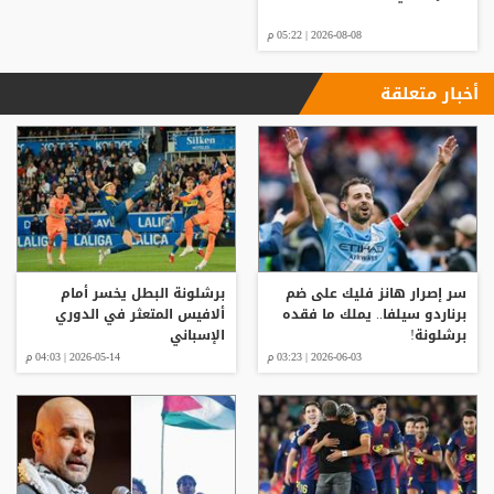
2026-08-08 | 05:22 م
أخبار متعلقة
سر إصرار هانز فليك على ضم
برشلونة البطل يخسر أمام
برناردو سيلفا.. يملك ما فقده
ألافيس المتعثر في الدوري
برشلونة!
الإسباني
2026-06-03 | 03:23 م
2026-05-14 | 04:03 م