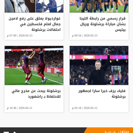
قرار رسمي من رابطة الليجا
غوارديولا يعلق على رفع لامين
بشأن مباراة برشلونة وريال
جمال لعلم فلسطين في
بيتيس
احتفالات برشلونة
2026-05-13 | 09:56 م
2026-05-13 | 07:09 م
فليك يزف خبرا سارا لجمهور
برشلونة يبحث عن مخرج مالي
برشلونة
للاحتفاظ بـ راشفورد
2026-05-12 | 05:18 م
2026-05-11 | 10:46 م
الأكثر قراءة