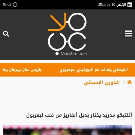
الإثنين
2026-08-10
03:03
فيصلي يتعاقد مع البوركيني سيمبوري
باريس سان جيرمان يعلن التعا
الدوري الإسباني
أتلتيكو مدريد يختار بديل ألفاريز من قلب ليفربول