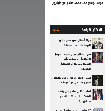
موعد توقيع عقد محمد صلاح مع طرابزون
الأكثر قراءة
رجلا أعمال في مقر نادي
الوحدات... ما القصة؟
في انتظار قرار فليك.. موقع
برشلونة الرسمي يثير
التساؤلات حول الصفقة
الجديدة
ليس لامين يامال.. من يتقاضى
أكبر راتب في برشلونة؟
لماذا تخلى صلاح عن رقمه
الشهير 11 واختار 61 مع
طرابزون؟
17 مليون يورو سنويا.. صلاح