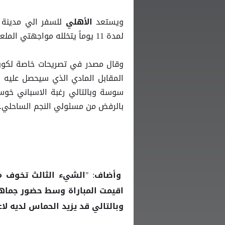
ويستعد
للسفر الي مدينة 
الأهلي
لمدة 11 يوماً يتخلله مواجهتي الملعب والبنزرتي حتي الآن يومي 21 و 25 يوليو.
وقال مصدر في تصريحات خاصة لكووور
المقابل المادي الذي سيحصل عليه ا
سوسة وبالتالي رغبة الاسباني خوس
بالرفض من مسئولي النجم الساحلي.
وأضاف: "الشيء الثالث تخوف مد
اقيمت المباراة وسط حضور جما
وبالتالي قد يزيد الحماس لديه لاع