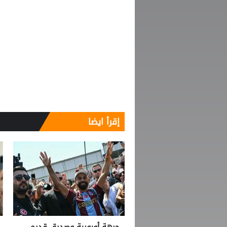
إقرأ ايضا
جبهة أوروبية وصديق قديم..