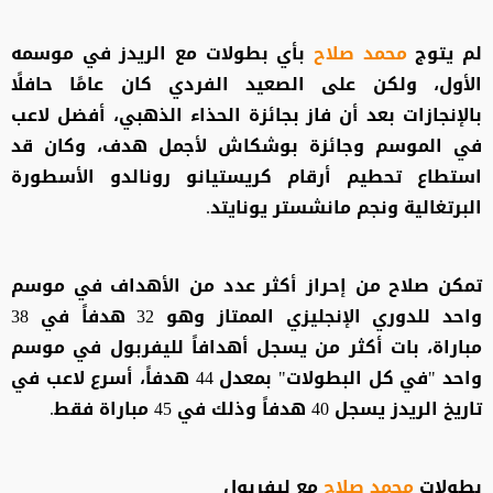
لم يتوج
محمد صلاح
بأي بطولات مع الريدز في موسمه
الأول، ولكن على الصعيد الفردي كان عامًا حافلًا
بالإنجازات بعد أن فاز بجائزة الحذاء الذهبي، أفضل لاعب
في الموسم وجائزة بوشكاش لأجمل هدف، وكان قد
استطاع تحطيم أرقام كريستيانو رونالدو الأسطورة
البرتغالية ونجم مانشستر يونايتد.
تمكن صلاح من إحراز أكثر عدد من الأهداف في موسم
واحد للدوري الإنجليزي الممتاز وهو 32 هدفاً في 38
مباراة، بات أكثر من يسجل أهدافاً لليفربول في موسم
واحد "في كل البطولات" بمعدل 44 هدفاً، أسرع لاعب في
تاريخ الريدز يسجل 40 هدفاً وذلك في 45 مباراة فقط.
بطولات
محمد صلاح
مع ليفربول