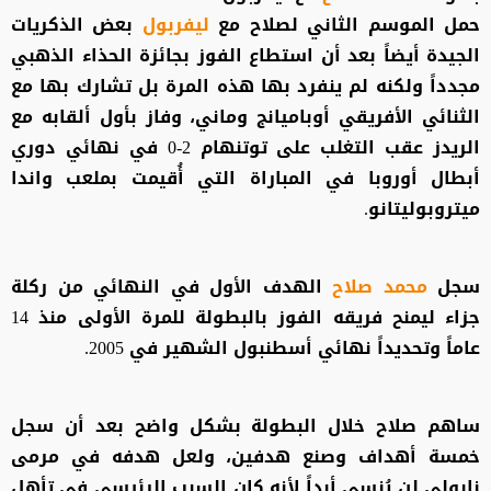
حمل الموسم الثاني لصلاح مع
ليفربول
بعض الذكريات
الجيدة أيضاً بعد أن استطاع الفوز بجائزة الحذاء الذهبي
مجدداً ولكنه لم ينفرد بها هذه المرة بل تشارك بها مع
الثنائي الأفريقي أوباميانج وماني، وفاز بأول ألقابه مع
الريدز عقب التغلب على توتنهام 2-0 في نهائي دوري
أبطال أوروبا في المباراة التي أُقيمت بملعب واندا
ميتروبوليتانو.
سجل
محمد صلاح
الهدف الأول في النهائي من ركلة
جزاء ليمنح فريقه الفوز بالبطولة للمرة الأولى منذ 14
عاماً وتحديداً نهائي أسطنبول الشهير في 2005.
ساهم صلاح خلال البطولة بشكل واضح بعد أن سجل
خمسة أهداف وصنع هدفين، ولعل هدفه في مرمى
نابولي لن يُنسى أبداً لأنه كان السبب الرئيسي في تأهل