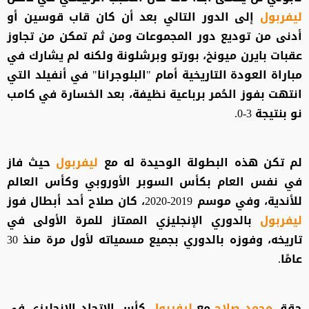
ليفربول
إلى الدور التالي بعد أن كان قاب قوسين أو
أدنى من توديع دور المجموعات ومن ثم تمكن من تجاوز
عقبات بايرن ميونخ، بورتو وبرشلونة ولكنه لم يشارك في
مباراة العودة التاريخية أمام "البلوجرانا" في أنفيلد التي
انتهت بفوز الحُمر برباعية نظيفة، بعد الخسارة في كامب
نو بنتيجة 3-0.
لم تكن هذه البطولة الوحيدة له مع
ليفربول
حيث فاز
في نفس العام بكأس السوبر الأوروبي وكأس العالم
للأندية، وفي موسم 2019-2020، كان صلاح أحد أبطال فوز
ليفربول
بالدوري الإنجليزي الممتاز للمرة الأولى في
تاريخه، وفوزه بالدوري بجميع مسمياته لأول مرة منذ 30
عامًا.
حقق
محمد صلاح
مع
ليفربول
كأس الاتحاد الإنجليزي في