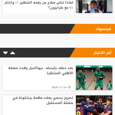
لماذا تخلى صلاح عن رقمه الشهير 11 واختار
61 مع طرابزون؟
منذ21 ساعة
فيسبوك
بعد رفض السعودية.. نادٍ فرنسي يتوصل
لاتفاق مع هيثم حسن
آخر الاخبار
منذ4 ساعة
رد صادم من نجم ريال مدريد على عرض
سعودي !!
بعد خطف يايسله.. نيوكاسل يهدد صفقة
الأهلي المنتظرة
منذ24 ساعة
منذ 21 دقيقة
تصريح رسمي يعقد مهمة برشلونة في
صفقة المستقبل
تصريح رسمي يعقد مهمة برشلونة في
صفقة المستقبل
منذ1 ساعة