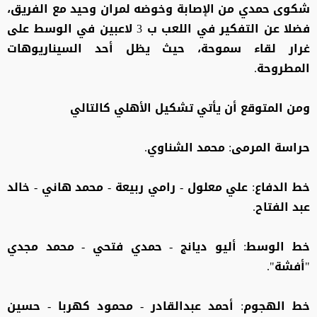
شكوى حمدي من الإصابة وخوضه لمران وحيد مع الفريق،
فضلا عن التفكير في اللعب ب 3 لاعبين في الوسط على
غرار لقاء سموحة، حيث يظل أحد السيناريوهات
المطروحة.
ومن المتوقع أن يأتي تشكيل الأهلي كالتالي
حراسة المرمى: محمد الشناوي.
خط الدفاع: علي معلول - رامي ربيعة - محمد هاني - خالد
عبد الفتاح.
خط الوسط: أليو ديانج - حمدي فتحي - محمد مجدي
"أفشة".
خط الهجوم: أحمد عبدالقادر - محمود كهربا - حسين