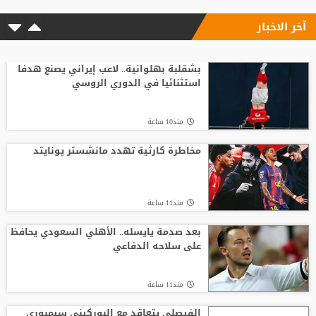
آخر الاخبار
منذ13 ساعة
زلزال في الميركاتو! عرض خيالي من باريس
سان جيرمان يخطف جوهرة ريال مدريد
بشقلبة بهلوانية.. لاعب إيراني يصنع هدفا
استثنائيا في الدوري الروسي
منذ19 ساعة
منذ10 ساعة
خضيرة يفاجئ ريال مدريد
مخاطرة كارثية تهدد مانشستر يونايتد
منذ22 ساعة
منذ11 ساعة
الأميرة آية بنت فيصل تتسلم جائزة التقدير
من الاتحاد الآسيوي للكرة الطائرة
بعد صدمة يايسله.. الأهلي السعودي يحافظ
على سلاحه الدفاعي
منذ14 ساعة
منذ11 ساعة
الفيصلي يتعاقد مع البوركيني سيمبوري