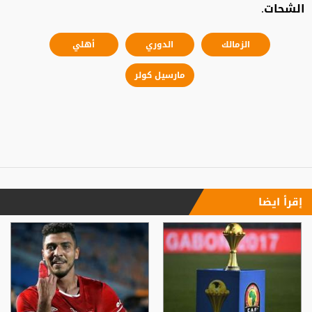
الشحات.
الزمالك
الدوري
أهلي
مارسيل كولر
إقرأ ايضا