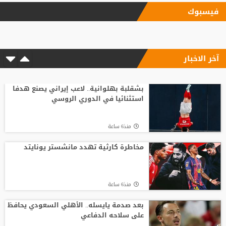
فيسبوك
استدعاء محمد صلاح للمثول أمام القضاء
المصري
آخر الاخبار
منذ14 ساعة
"ريمونتادا" موناكو تسقط ليفربول في
"أنفيلد"
بشقلبة بهلوانية.. لاعب إيراني يصنع هدفا
استثنائيا في الدوري الروسي
منذ10 ساعة
منذ6 ساعة
خضيرة يفاجئ ريال مدريد
مخاطرة كارثية تهدد مانشستر يونايتد
منذ18 ساعة
منذ6 ساعة
مفاجأة.. الأهلي المصري يرفض صفقة
بيراميدز
بعد صدمة يايسله.. الأهلي السعودي يحافظ
على سلاحه الدفاعي