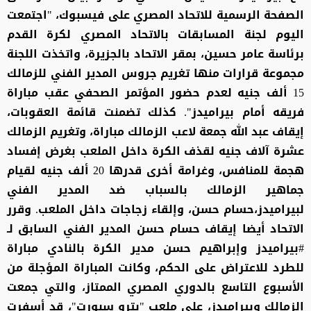
الصفحة الرسمية للاتحاد المصري على فيسبوك، "اجتمعت
اليوم لجنة المسابقات بالاتحاد المصري لكرة القدم
برئاسة عامر حسين، بمقر الاتحاد بالجزيرة، واتخذت اللجنة
مجموعة قرارات منها تغريم جروس المدير الفني للزمالك
15 ألف جنيه لعدم حضور المؤتمر الصحفي عقب مباراة
فريقه أمام بيراميدز". كذلك تضمنت قائمة العقوبات،
إيقاف عبد الله جمعة لاعب الزمالك مباراة، وتغريم الزمالك
عشرة آلاف جنيه لقذف الكرة داخل الملعب بغرض إفساد
هجمة للمنافس، وغرامة أخرى قدرها 20 ألف جنيه لقيام
جماهير الزمالك بالسباب ضد المدير الفني
لبيراميدز،حسام حسن، وإلقاء زجاجات داخل الملعب. وقرر
الاتحاد أيضا إيقاف حسام حسن المدير الفني السابق لـ
#بيراميدز وإبراهيم حسن مدير الكرة بالنادي مباراة
للطرد للاعتراض على الحكم، وكانت المباراة المؤجلة من
الأسبوع التاسع بالدوري المصري الممتاز، والتي جمعت
الزمالك وبيراميدز، على ملعب "بترو سبورت"، قد أسفرت