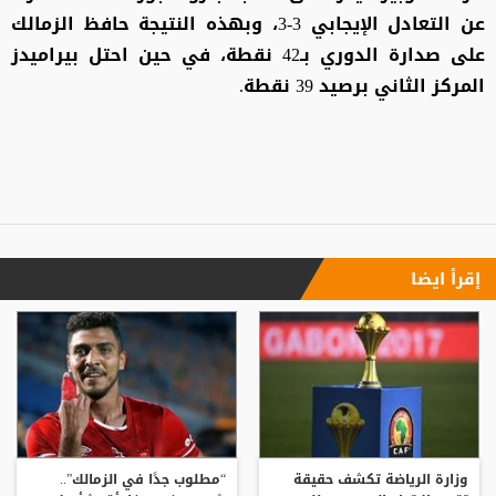
عن التعادل الإيجابي 3-3، وبهذه النتيجة حافظ الزمالك
على صدارة الدوري بـ42 نقطة، في حين احتل بيراميدز
المركز الثاني برصيد 39 نقطة.
إقرأ ايضا
وزارة الرياضة تكشف حقيقة
“مطلوب جدًا في الزمالك”..