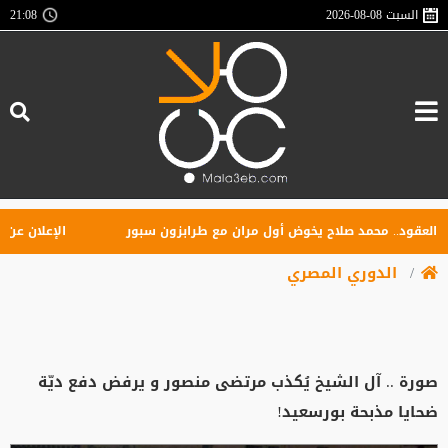
السبت
2026-08-08
21:08
لعقود.. محمد صلاح يخوض أول مران مع طرابزون سبور
الإعلان عن تأس
الدوري المصري
صورة .. آل الشيخ يُكذب مرتضى منصور و يرفض دفع ديّة
ضحايا مذبحة بورسعيد!