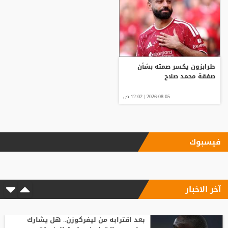
طرابزون يكسر صمته بشأن
صفقة محمد صلاح
2026-08-05 | 12:02 ص
فيسبوك
آخر الاخبار
بعد اقترابه من ليفركوزن.. هل يشارك