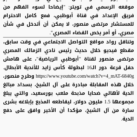
موقعه الرسمي في تويتر: "إيضاحا لسوء الفهم من
فريق الإعداد في قناة أبوظبي، فمع كامل الاحترام
للمستشار مرتضى منصور، لا يمكن أن أتدخل في شأن
مصري، أو أمر يخص القضاء المصري".
وتناقل رواد مواقع التواصل الاجتماعي في وقت سابق،
مقطع فيديو خلال حديث رئيس نادي الزمالك المصري
مرتضى منصور لقناة "أبوظبي الرياضية"، على هامش
حفل قرعة دور الـ16 لبطولة كأس زايد للأندية الأبطال.
https://www.youtube.com/watch?v=4_mAT-6840g وطرح منصور،
خلال هذه المقابلة مبادرة على آل الشيخ، بسداد مبالغ
الدية لأهالي ضحايا مذبحة ملعب بورسعيد، والتي يبلغ
مجموعها 1.5 مليون دولار، ليقاطعه المذيع بإبلاغه بشرى
سارة من آل الشيخ، مؤكدا أن الأخير وافق على دفع
الدية.