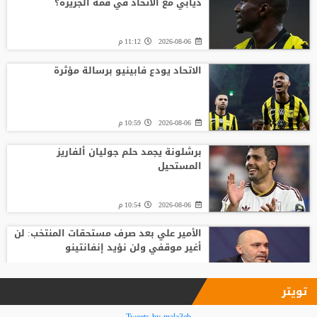
ديابي مع الاتحاد في قمة الجزيرة؟
2026-08-06
11:12 م
الاتحاد يودع فابينيو برسالة مؤثرة
2026-08-06
10:59 م
برشلونة يجمد حلم جوليان ألفاريز
المستحيل
2026-08-06
10:54 م
الأمير علي بعد صرف مستحقات المنتخب: لن
أغير موقفي ولن نؤيد إنفانتينو
2026-08-06
09:33 م
تويتر
فينيسيوس جونيور يمدد عقده مع ريال
Tweets by mala3eb