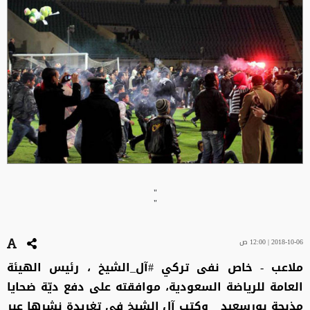
"
"
2018-10-06 | 12:00 ص
ملاعب - خاص نفى تركي #آل_الشيخ ، رئيس الهيئة
العامة للرياضة السعودية، موافقته على دفع ديّة ضحايا
مذبحة بورسعيد وكتب آل الشيخ في تغريدة نشرها عبر